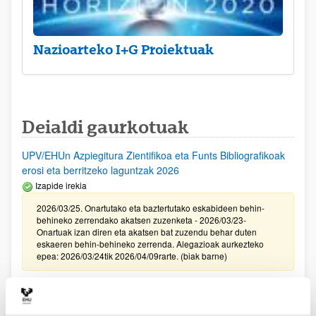
Nazioarteko I+G Proiektuak
Deialdi gaurkotuak
UPV/EHUn Azpiegitura Zientifikoa eta Funts Bibliografikoak
erosi eta berritzeko laguntzak 2026
Izapide irekia
2026/03/25. Onartutako eta baztertutako eskabideen behin-
behineko zerrendako akatsen zuzenketa - 2026/03/23-
Onartuak izan diren eta akatsen bat zuzendu behar duten
eskaeren behin-behineko zerrenda. Alegazioak aurkezteko
epea: 2026/03/24tik 2026/04/09rarte. (biak barne)
Zientzia, Teknologia eta Berrikuntza arloetako kultura
sustatzeko laguntzen deialdia (FECYT) 2026