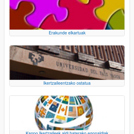
Erakunde elkartuak
Ikertzaileentzako ostatua
Kanpo Ikertzaileek aldi baterako egonaldiak