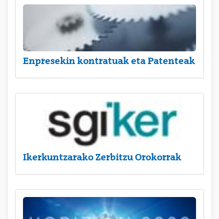
Enpresekin kontratuak eta Patenteak
Ikerkuntzarako Zerbitzu Orokorrak