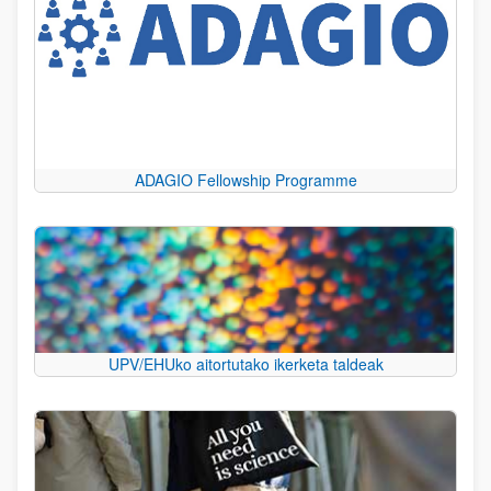
ADAGIO Fellowship Programme
UPV/EHUko aitortutako ikerketa taldeak