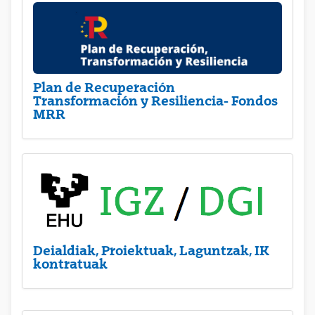
Plan de Recuperación
Transformación y Resiliencia- Fondos
MRR
Deialdiak, Proiektuak, Laguntzak, IK
kontratuak