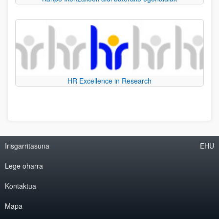
HR Excellence in Research
Irisgarritasuna
EHU
Lege oharra
Kontaktua
Mapa