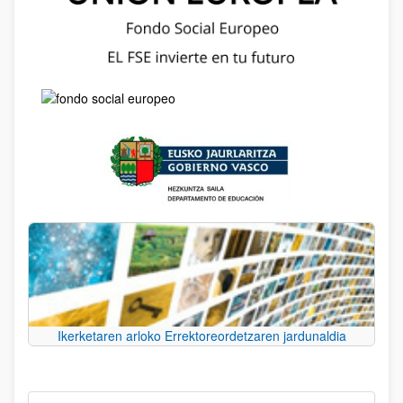
Ikerketaren arloko Errektoreordetzaren jardunaldia