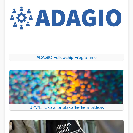
ADAGIO Fellowship Programme
UPV/EHUko aitortutako ikerketa taldeak