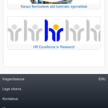
Kanpo Ikertzaileek aldi baterako egonaldiak
HR Excellence in Research
Irisgarritasuna
EHU
Lege oharra
Kontaktua