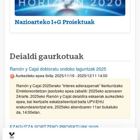
Nazioarteko I+G Proiektuak
Deialdi gaurkotuak
Ramón y Cajal doktoratu ondoko laguntzak 2025
Aurkezteko epea itxita: 2025/11/19 - 2025/12/11 14:00
Ramón y Cajal 2025erako “Interes adierazpenak” Ikerkuntzako
Errektoreordetzan jasotzeko epea zabalik: 2025eko azaroaren
24rarte. 2025eko Ramón y Cajal deialdira eskaerak aurkezteko
epea, bai ikertzaile eskatzaileentzat baita UPV/EHU
erakundearentzat ere, 2025eko abenduaren 11an bukatuko
da, 14:00etan.
EZAGUTZA SORTZEKO PROIEKTUAK 2025
Aurkezteko epea itxita: 2025/11/20 - 2025/12/16 14:00