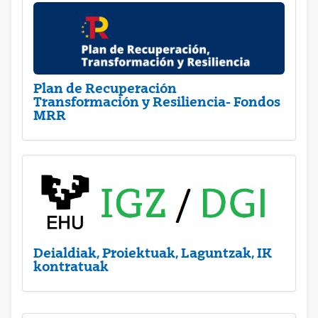
Plan de Recuperación
Transformación y Resiliencia- Fondos
MRR
Deialdiak, Proiektuak, Laguntzak, IK
kontratuak