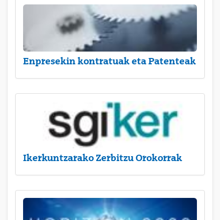
Enpresekin kontratuak eta Patenteak
Ikerkuntzarako Zerbitzu Orokorrak