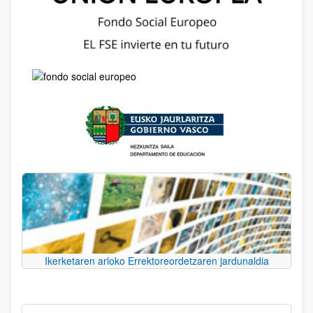
Ikerketaren arloko Errektoreordetzaren jardunaldia