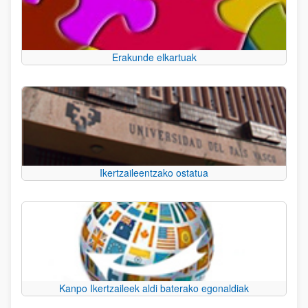
Erakunde elkartuak
Ikertzaileentzako ostatua
Kanpo Ikertzaileek aldi baterako egonaldiak