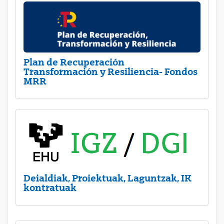
Plan de Recuperación
Transformación y Resiliencia- Fondos
MRR
Deialdiak, Proiektuak, Laguntzak, IK
kontratuak