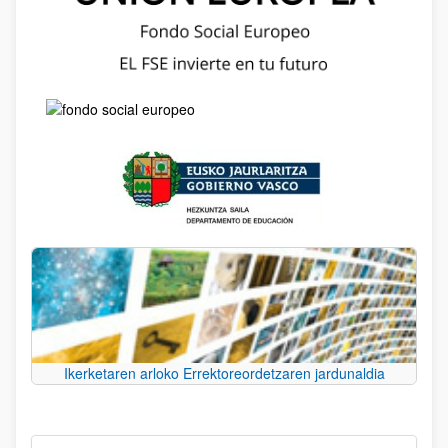
Ikerketaren arloko Errektoreordetzaren jardunaldia