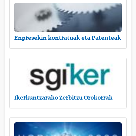
Enpresekin kontratuak eta Patenteak
Ikerkuntzarako Zerbitzu Orokorrak