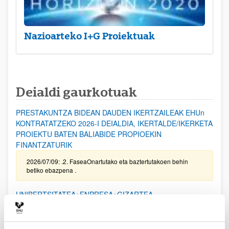
Nazioarteko I+G Proiektuak
Deialdi gaurkotuak
PRESTAKUNTZA BIDEAN DAUDEN IKERTZAILEAK EHUn
KONTRATATZEKO 2026-I DEIALDIA, IKERTALDE/IKERKETA
PROIEKTU BATEN BALIABIDE PROPIOEKIN
FINANTZATURIK
2026/07/09: .2. FaseaOnartutako eta baztertutakoen behin
betiko ebazpena .
UNIBERTSITATEA+ENPRESA+GIZARTEA
HARREMANAREN INPAKTUA EX POST EBALUATZEKO
PROIEKTUEN DEIALDIA