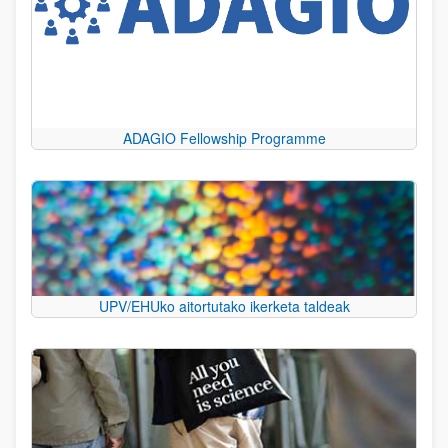
ADAGIO Fellowship Programme
UPV/EHUko aitortutako ikerketa taldeak