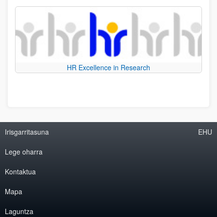
HR Excellence in Research
Irisgarritasuna
EHU
Lege oharra
Kontaktua
Mapa
Laguntza