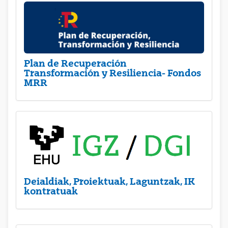
Plan de Recuperación
Transformación y Resiliencia- Fondos
MRR
Deialdiak, Proiektuak, Laguntzak, IK
kontratuak