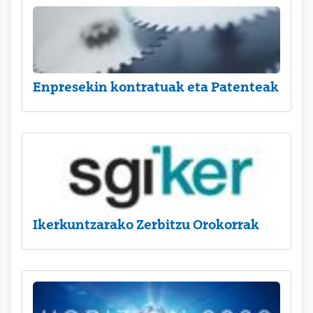
Enpresekin kontratuak eta Patenteak
Ikerkuntzarako Zerbitzu Orokorrak