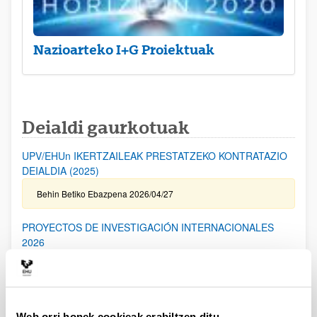
Nazioarteko I+G Proiektuak
Deialdi gaurkotuak
UPV/EHUn IKERTZAILEAK PRESTATZEKO KONTRATAZIO
DEIALDIA (2025)
Behin Betiko Ebazpena 2026/04/27
PROYECTOS DE INVESTIGACIÓN INTERNACIONALES
2026
Aurkezteko epea itxita: 2026/04/17 - 2026/05/19 14:00
I. ERANSKINA bidaltzeko epea: 2026/05/06 (barne) / Kanpoko
Proiektuetarako Baimena eskatzeko epea: 2024/05/14 (barne) /
Eskabideak ixteko eta bidaltzeko barne-epea: 2026/05/14
(barne)
Web orri honek cookieak erabiltzen ditu