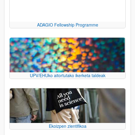
ADAGIO Fellowship Programme
UPV/EHUko aitortutako ikerketa taldeak
Ekoizpen zientifikoa