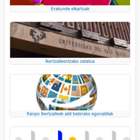
Erakunde elkartuak
Ikertzaileentzako ostatua
Kanpo Ikertzaileek aldi baterako egonaldiak