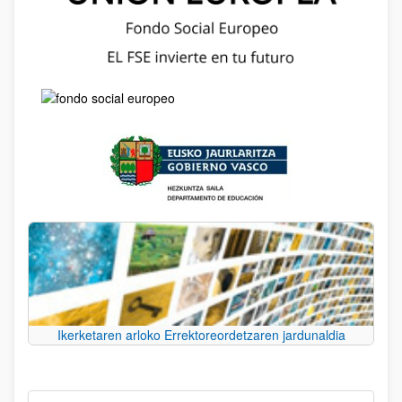
Ikerketaren arloko Errektoreordetzaren jardunaldia