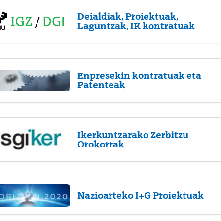
Deialdiak, Proiektuak,
Laguntzak, IK kontratuak
Enpresekin kontratuak eta
Patenteak
Ikerkuntzarako Zerbitzu
Orokorrak
Nazioarteko I+G Proiektuak