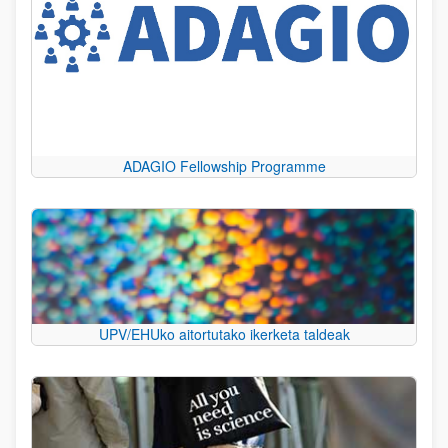
ADAGIO Fellowship Programme
UPV/EHUko aitortutako ikerketa taldeak