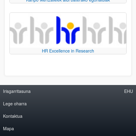
HR Excellence in Research
Irisgarritasuna
EHU
Lege oharra
Kontaktua
Mapa