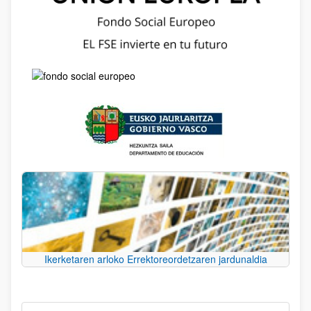
Ikerketaren arloko Errektoreordetzaren jardunaldia