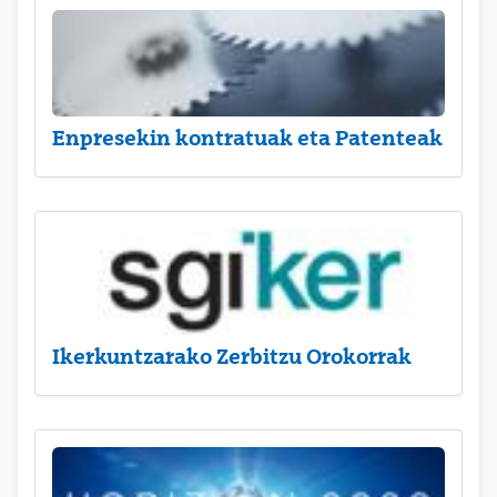
Enpresekin kontratuak eta Patenteak
Ikerkuntzarako Zerbitzu Orokorrak