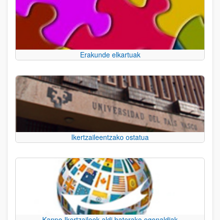
Erakunde elkartuak
Ikertzaileentzako ostatua
Kanpo Ikertzaileek aldi baterako egonaldiak