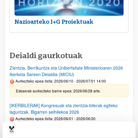
Nazioarteko I+G Proiektuak
Deialdi gaurkotuak
Zientzia, Berrikuntza eta Unibertsitate Ministerioaren 2026
Ikerketa Sareen Deialdia (MICIU)
Aurkezteko epea itxita: 2026/06/10 - 2026/07/01 14:00
Eskaerak aurkezteko barne epea: 2026/06/28 arte.
[IKERBILERAK] Kongresuak eta zientzia-bilerak egiteko
laguntzak. Bigarren seihilekoa 2026
Aurkezteko epea itxita: 2026/06/01 - 2026/06/30
Deialdia argitaratu egin da. Eskaerak aurkezteko barne epea:
2026/06/23