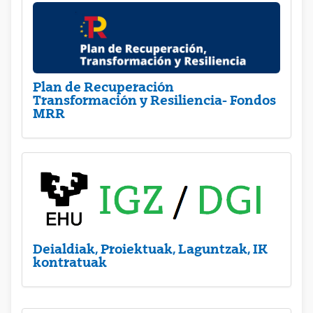
Plan de Recuperación
Transformación y Resiliencia- Fondos
MRR
Deialdiak, Proiektuak, Laguntzak, IK
kontratuak