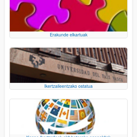
Erakunde elkartuak
Ikertzaileentzako ostatua