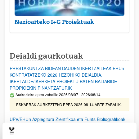
Nazioarteko I+G Proiektuak
Deialdi gaurkotuak
PRESTAKUNTZA BIDEAN DAUDEN IKERTZAILEAK EHUn
KONTRATATZEKO 2026 I EZOHIKO DEIALDIA,
IKERTALDE/IKERKETA PROIEKTU BATEN BALIABIDE
PROPIOEKIN FINANTZATURIK
Aurkezteko epea zabalik: 2026/08/07 - 2026/08/14
ESKAERAK AURKEZTEKO EPEA 2026-08-14 ARTE ZABALIK.
UPV/EHUn Azpiegitura Zientifikoa eta Funts Bibliografikoak
erosi eta berritzeko laguntzak 2026
Izapide irekia