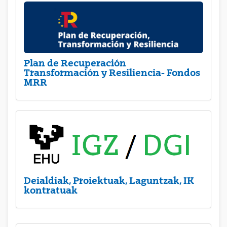
Plan de Recuperación
Transformación y Resiliencia- Fondos
MRR
Deialdiak, Proiektuak, Laguntzak, IK
kontratuak