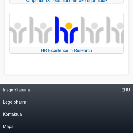
Kanpo Ikertzaileek aldi baterako egonaldiak
HR Excellence in Research
Irisgarritasuna
EHU
Lege oharra
Kontaktua
Mapa