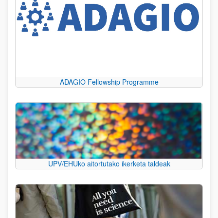
ADAGIO Fellowship Programme
UPV/EHUko aitortutako ikerketa taldeak