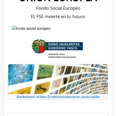
Ikerketaren arloko Errektoreordetzaren jardunaldia