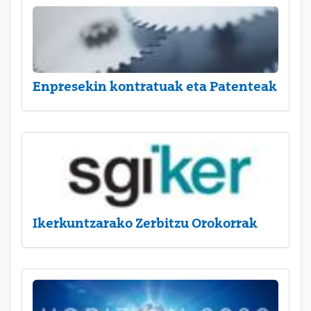
Enpresekin kontratuak eta Patenteak
Ikerkuntzarako Zerbitzu Orokorrak