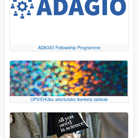
ADAGIO Fellowship Programme
UPV/EHUko aitortutako ikerketa taldeak