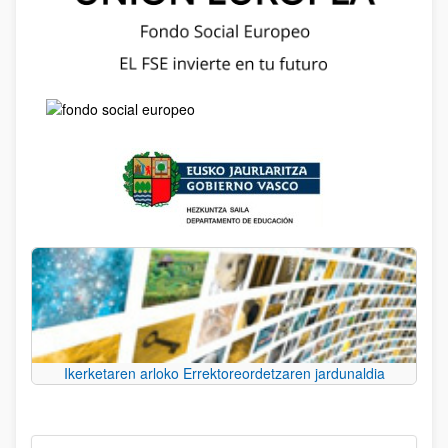
Ikerketaren arloko Errektoreordetzaren jardunaldia