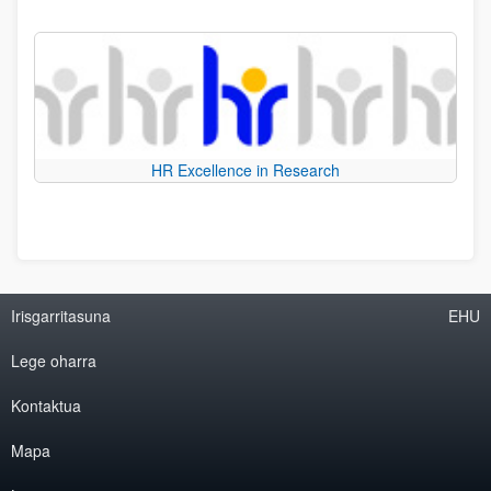
HR Excellence in Research
Irisgarritasuna
EHU
Lege oharra
Kontaktua
Mapa