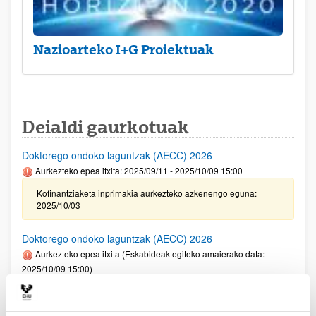
Nazioarteko I+G Proiektuak
Deialdi gaurkotuak
Doktorego ondoko laguntzak (AECC) 2026
Aurkezteko epea itxita: 2025/09/11 - 2025/10/09 15:00
Kofinantziaketa inprimakia aurkezteko azkenengo eguna:
2025/10/03
Doktorego ondoko laguntzak (AECC) 2026
Aurkezteko epea itxita (Eskabideak egiteko amaierako data:
2025/10/09 15:00)
Kofinantziaketa inprimakia aurkezteko azkenengo eguna:
2025/10/03