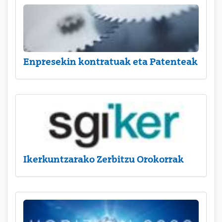
Enpresekin kontratuak eta Patenteak
Ikerkuntzarako Zerbitzu Orokorrak