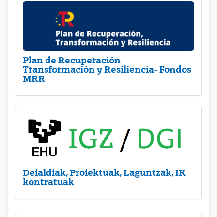
Plan de Recuperación
Transformación y Resiliencia- Fondos
MRR
Deialdiak, Proiektuak, Laguntzak, IK
kontratuak