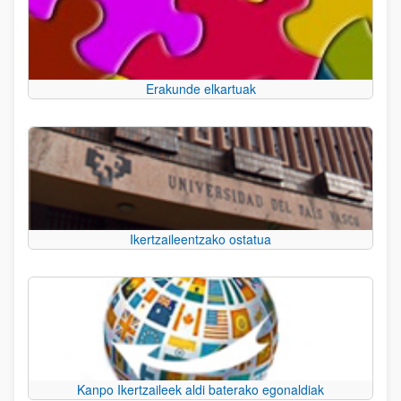
Erakunde elkartuak
Ikertzaileentzako ostatua
Kanpo Ikertzaileek aldi baterako egonaldiak