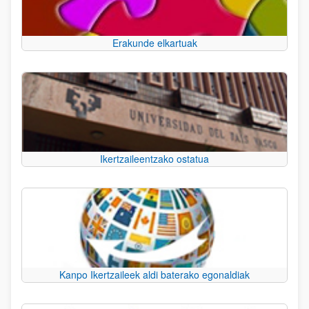
Erakunde elkartuak
Ikertzaileentzako ostatua
Kanpo Ikertzaileek aldi baterako egonaldiak