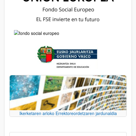
Ikerketaren arloko Errektoreordetzaren jardunaldia