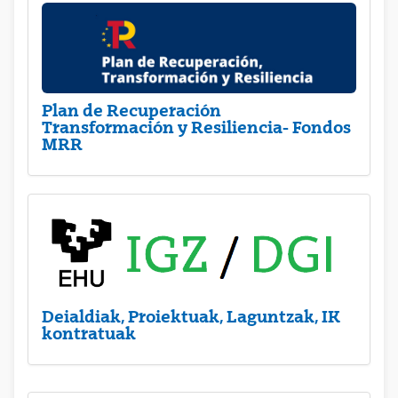
Plan de Recuperación
Transformación y Resiliencia- Fondos
MRR
Deialdiak, Proiektuak, Laguntzak, IK
kontratuak