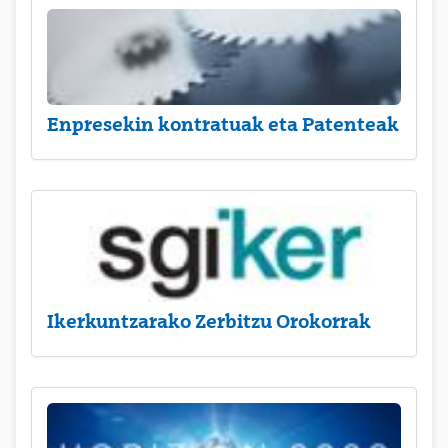
Enpresekin kontratuak eta Patenteak
Ikerkuntzarako Zerbitzu Orokorrak