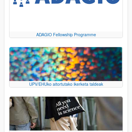
ADAGIO Fellowship Programme
UPV/EHUko aitortutako ikerketa taldeak