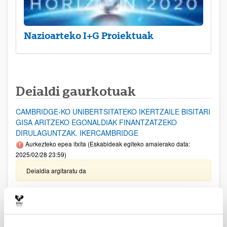
Nazioarteko I+G Proiektuak
Deialdi gaurkotuak
CAMBRIDGE-KO UNIBERTSITATEKO IKERTZAILE BISITARI
GISA ARITZEKO EGONALDIAK FINANTZATZEKO
DIRULAGUNTZAK. IKERCAMBRIDGE
Aurkezteko epea itxita (Eskabideak egiteko amaierako data:
2025/02/28 23:59)
Deialdia argitaratu da
EZAGUTZA SORTZEKO PROIEKTUAK 2024
Aurkezteko epea itxita: 2025/01/09 - 2025/01/31
Ohar garrantzitsua: Eskaerak ixteko eta dokumentazioa