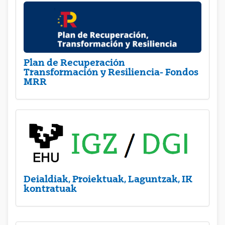
Plan de Recuperación
Transformación y Resiliencia- Fondos
MRR
Deialdiak, Proiektuak, Laguntzak, IK
kontratuak