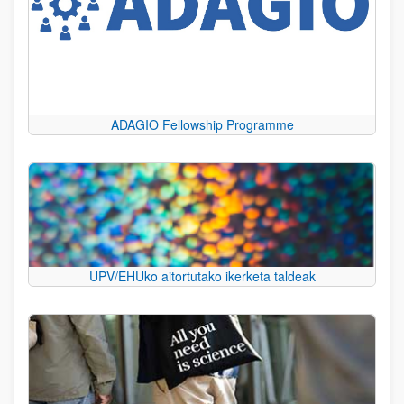
ADAGIO Fellowship Programme
UPV/EHUko aitortutako ikerketa taldeak