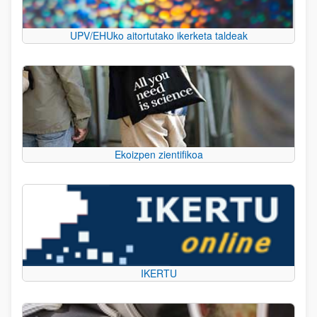
UPV/EHUko aitortutako ikerketa taldeak
Ekoizpen zientifikoa
IKERTU