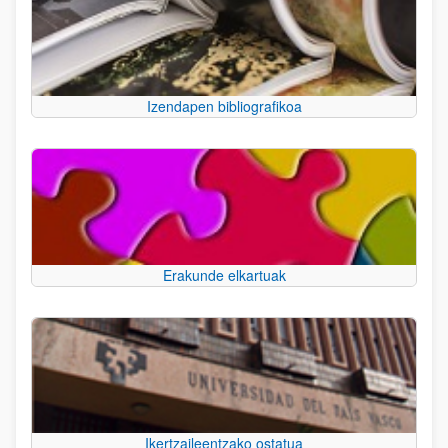
Izendapen bibliografikoa
Erakunde elkartuak
Ikertzaileentzako ostatua