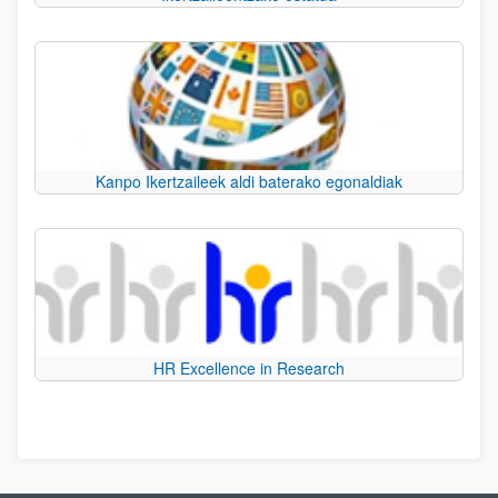
Kanpo Ikertzaileek aldi baterako egonaldiak
HR Excellence in Research