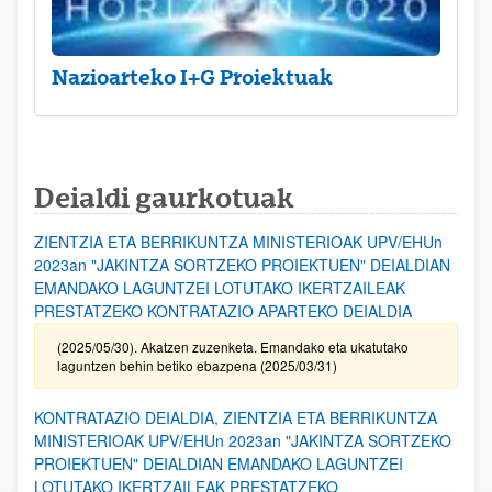
Nazioarteko I+G Proiektuak
Deialdi gaurkotuak
ZIENTZIA ETA BERRIKUNTZA MINISTERIOAK UPV/EHUn
2023an "JAKINTZA SORTZEKO PROIEKTUEN" DEIALDIAN
EMANDAKO LAGUNTZEI LOTUTAKO IKERTZAILEAK
PRESTATZEKO KONTRATAZIO APARTEKO DEIALDIA
(2025/05/30). Akatzen zuzenketa. Emandako eta ukatutako
laguntzen behin betiko ebazpena (2025/03/31)
KONTRATAZIO DEIALDIA, ZIENTZIA ETA BERRIKUNTZA
MINISTERIOAK UPV/EHUn 2023an "JAKINTZA SORTZEKO
PROIEKTUEN" DEIALDIAN EMANDAKO LAGUNTZEI
LOTUTAKO IKERTZAILEAK PRESTATZEKO