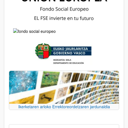
Ikerketaren arloko Errektoreordetzaren jardunaldia