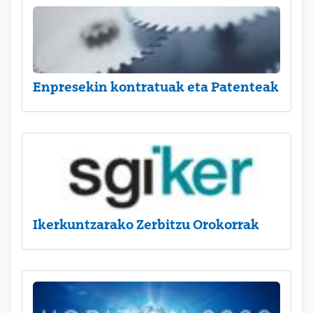
Enpresekin kontratuak eta Patenteak
Ikerkuntzarako Zerbitzu Orokorrak