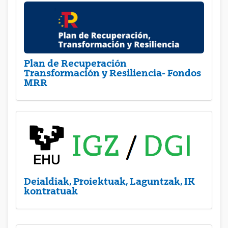
Plan de Recuperación
Transformación y Resiliencia- Fondos
MRR
Deialdiak, Proiektuak, Laguntzak, IK
kontratuak