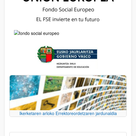
Ikerketaren arloko Errektoreordetzaren jardunaldia