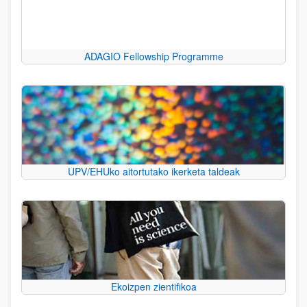
ADAGIO Fellowship Programme
UPV/EHUko aitortutako ikerketa taldeak
Ekoizpen zientifikoa