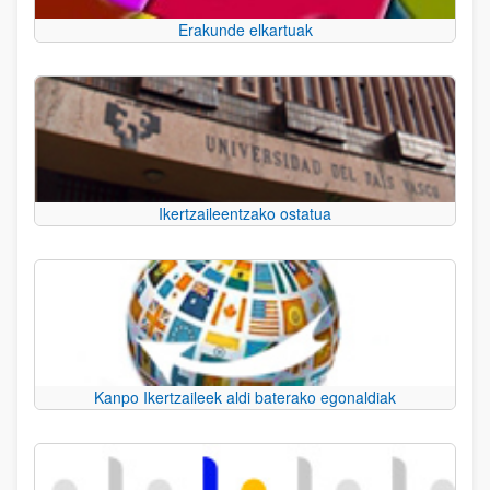
Erakunde elkartuak
Ikertzaileentzako ostatua
Kanpo Ikertzaileek aldi baterako egonaldiak