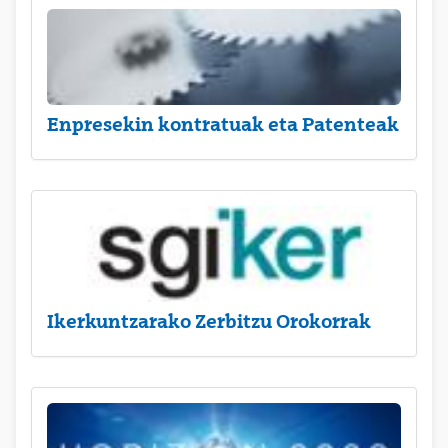
Enpresekin kontratuak eta Patenteak
Ikerkuntzarako Zerbitzu Orokorrak