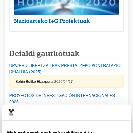
Nazioarteko I+G Proiektuak
Deialdi gaurkotuak
UPV/EHUn IKERTZAILEAK PRESTATZEKO KONTRATAZIO
DEIALDIA (2025)
Behin Betiko Ebazpena 2026/04/27
PROYECTOS DE INVESTIGACIÓN INTERNACIONALES
2026
Aurkezteko epea itxita: 2026/04/17 - 2026/05/19 14:00
I. ERANSKINA bidaltzeko epea: 2026/05/06 (barne) / Kanpoko
Proiektuetarako Baimena eskatzeko epea: 2024/05/14 (barne) /
Eskabideak ixteko eta bidaltzeko barne-epea: 2026/05/14
(barne)
Web orri honek cookieak erabiltzen ditu