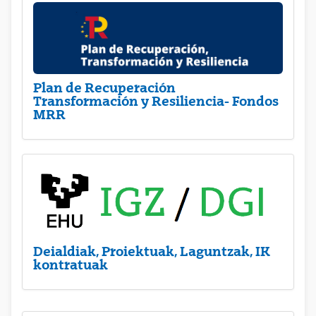
Plan de Recuperación
Transformación y Resiliencia- Fondos
MRR
Deialdiak, Proiektuak, Laguntzak, IK
kontratuak