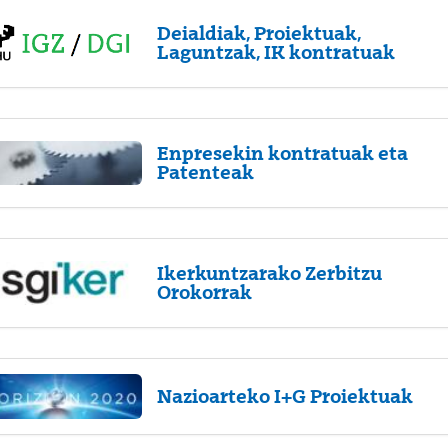
Deialdiak, Proiektuak,
Laguntzak, IK kontratuak
Enpresekin kontratuak eta
Patenteak
Ikerkuntzarako Zerbitzu
Orokorrak
Nazioarteko I+G Proiektuak