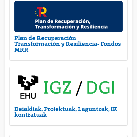
Plan de Recuperación
Transformación y Resiliencia- Fondos
MRR
Deialdiak, Proiektuak, Laguntzak, IK
kontratuak