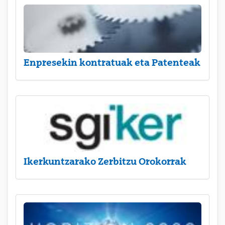
Enpresekin kontratuak eta Patenteak
Ikerkuntzarako Zerbitzu Orokorrak