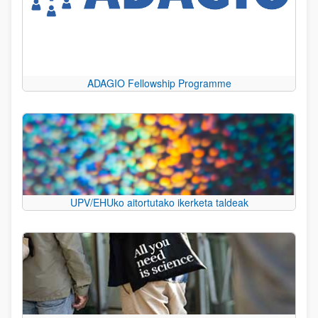
ADAGIO Fellowship Programme
UPV/EHUko aitortutako ikerketa taldeak