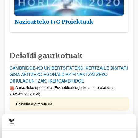
Nazioarteko I+G Proiektuak
Deialdi gaurkotuak
CAMBRIDGE-KO UNIBERTSITATEKO IKERTZAILE BISITARI
GISA ARITZEKO EGONALDIAK FINANTZATZEKO
DIRULAGUNTZAK. IKERCAMBRIDGE
Aurkezteko epea itxita (Eskabideak egiteko amaierako data:
2025/02/28 23:59)
Deialdia argitaratu da
EZAGUTZA SORTZEKO PROIEKTUAK 2024
Aurkezteko epea itxita: 2025/01/09 - 2025/01/31
Ohar garrantzitsua: Eskaerak ixteko eta dokumentazioa