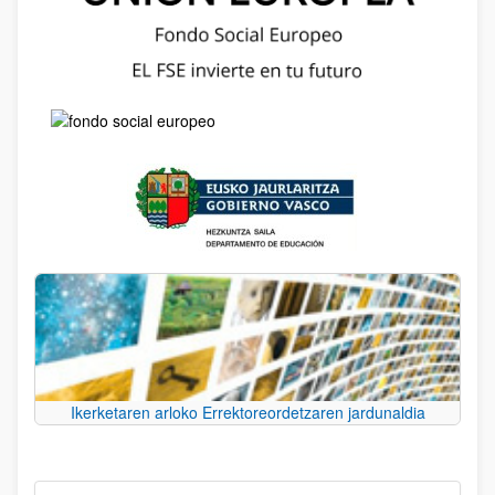
Ikerketaren arloko Errektoreordetzaren jardunaldia