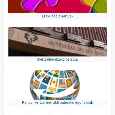
Erakunde elkartuak
Ikertzaileentzako ostatua
Kanpo Ikertzaileek aldi baterako egonaldiak