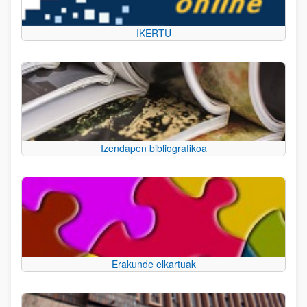
IKERTU
Izendapen bibliografikoa
Erakunde elkartuak