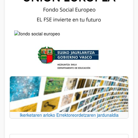
Ikerketaren arloko Errektoreordetzaren jardunaldia