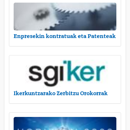
Enpresekin kontratuak eta Patenteak
Ikerkuntzarako Zerbitzu Orokorrak