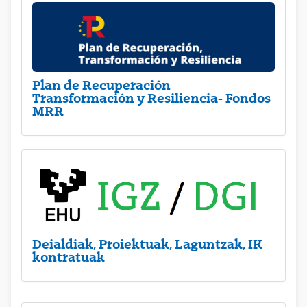
Plan de Recuperación
Transformación y Resiliencia- Fondos
MRR
Deialdiak, Proiektuak, Laguntzak, IK
kontratuak