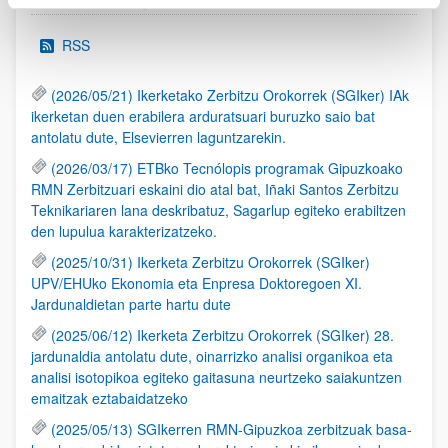
RSS
(2026/05/21) Ikerketako Zerbitzu Orokorrek (SGIker) IAk
ikerketan duen erabilera arduratsuari buruzko saio bat
antolatu dute, Elsevierren laguntzarekin.
(2026/03/17) ETBko Tecnólopis programak Gipuzkoako
RMN Zerbitzuari eskaini dio atal bat, Iñaki Santos Zerbitzu
Teknikariaren lana deskribatuz, Sagarlup egiteko erabiltzen
den lupulua karakterizatzeko.
(2025/10/31) Ikerketa Zerbitzu Orokorrek (SGIker)
UPV/EHUko Ekonomia eta Enpresa Doktoregoen XI.
Jardunaldietan parte hartu dute
(2025/06/12) Ikerketa Zerbitzu Orokorrek (SGIker) 28.
jardunaldia antolatu dute, oinarrizko analisi organikoa eta
analisi isotopikoa egiteko gaitasuna neurtzeko saiakuntzen
emaitzak eztabaidatzeko
(2025/05/13) SGIkerren RMN-Gipuzkoa zerbitzuak basa-