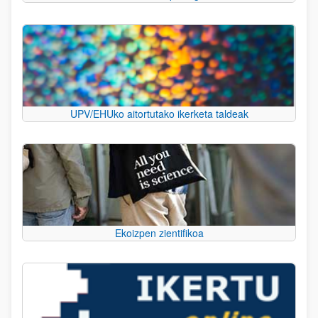
UPV/EHUko aitortutako ikerketa taldeak
Ekoizpen zientifikoa