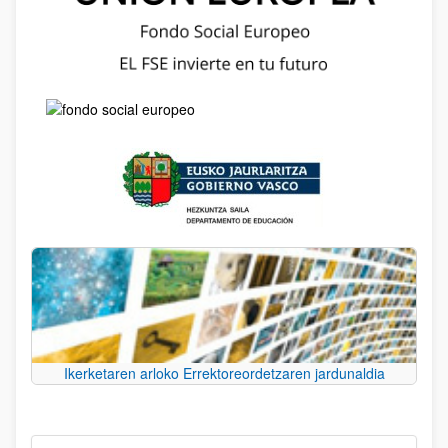
Ikerketaren arloko Errektoreordetzaren jardunaldia