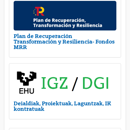
Plan de Recuperación
Transformación y Resiliencia- Fondos
MRR
Deialdiak, Proiektuak, Laguntzak, IK
kontratuak