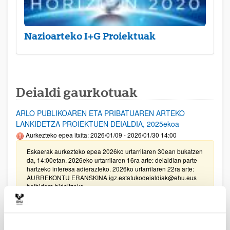
Nazioarteko I+G Proiektuak
Deialdi gaurkotuak
ARLO PUBLIKOAREN ETA PRIBATUAREN ARTEKO
LANKIDETZA PROIEKTUEN DEIALDIA, 2025ekoa
Aurkezteko epea itxita: 2026/01/09 - 2026/01/30 14:00
Eskaerak aurkezteko epea 2026ko urtarrilaren 30ean bukatzen
da, 14:00etan. 2026eko urtarrilaren 16ra arte: deialdian parte
hartzeko interesa adierazteko. 2026ko urtarrilaren 22ra arte:
AURREKONTU ERANSKINA igz.estatukodeialdiak@ehu.eus
helbidera bidaltzeko.
Unibertsitatea-Enpresa-Gizartea Proiektuak 2025
Aurkezteko epea itxita: 2025/03/17 - 2025/04/04 13:00