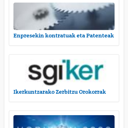
Enpresekin kontratuak eta Patenteak
Ikerkuntzarako Zerbitzu Orokorrak