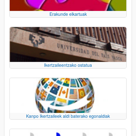
Erakunde elkartuak
Ikertzaileentzako ostatua
Kanpo Ikertzaileek aldi baterako egonaldiak