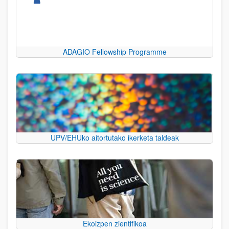
ADAGIO Fellowship Programme
UPV/EHUko aitortutako ikerketa taldeak
Ekoizpen zientifikoa