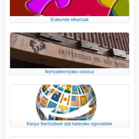
Erakunde elkartuak
Ikertzaileentzako ostatua
Kanpo Ikertzaileek aldi baterako egonaldiak