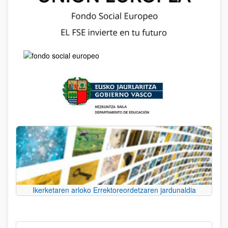
Ikerketaren arloko Errektoreordetzaren jardunaldia