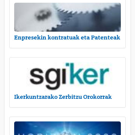
Enpresekin kontratuak eta Patenteak
Ikerkuntzarako Zerbitzu Orokorrak