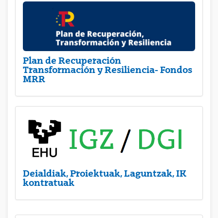
Plan de Recuperación
Transformación y Resiliencia- Fondos
MRR
Deialdiak, Proiektuak, Laguntzak, IK
kontratuak