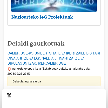
Nazioarteko I+G Proiektuak
Deialdi gaurkotuak
CAMBRIDGE-KO UNIBERTSITATEKO IKERTZAILE BISITARI
GISA ARITZEKO EGONALDIAK FINANTZATZEKO
DIRULAGUNTZAK. IKERCAMBRIDGE
Aurkezteko epea itxita (Eskabideak egiteko amaierako data:
2025/02/28 23:59)
Deialdia argitaratu da
EZAGUTZA SORTZEKO PROIEKTUAK 2024
Aurkezteko epea itxita: 2025/01/09 - 2025/01/31
Ohar garrantzitsua: Eskaerak ixteko eta dokumentazioa