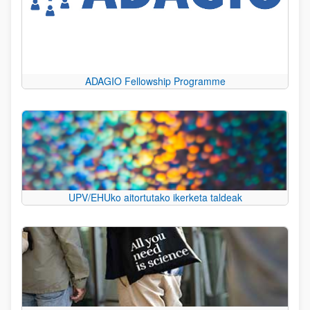
ADAGIO Fellowship Programme
UPV/EHUko aitortutako ikerketa taldeak