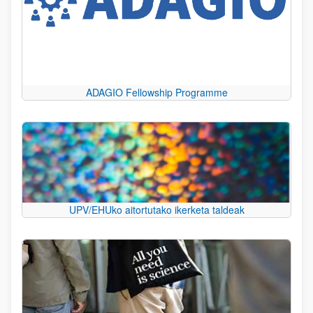
ADAGIO Fellowship Programme
UPV/EHUko aitortutako ikerketa taldeak