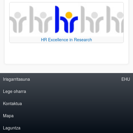
HR Excellence in Research
Irisgarritasuna
EHU
Lege oharra
Kontaktua
Mapa
Laguntza