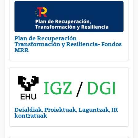
Plan de Recuperación
Transformación y Resiliencia- Fondos
MRR
Deialdiak, Proiektuak, Laguntzak, IK
kontratuak