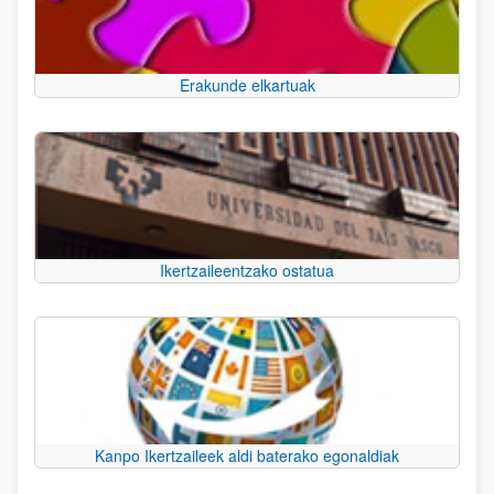
Erakunde elkartuak
Ikertzaileentzako ostatua
Kanpo Ikertzaileek aldi baterako egonaldiak