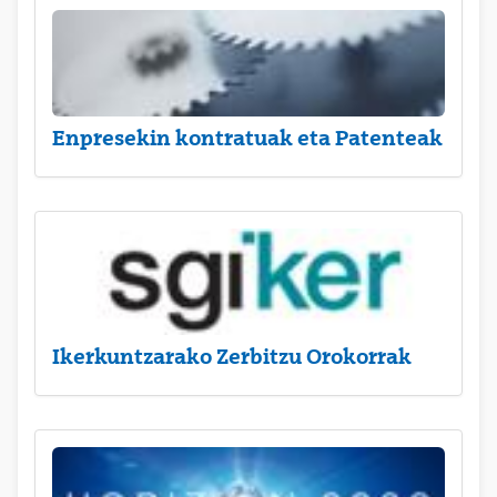
Enpresekin kontratuak eta Patenteak
Ikerkuntzarako Zerbitzu Orokorrak