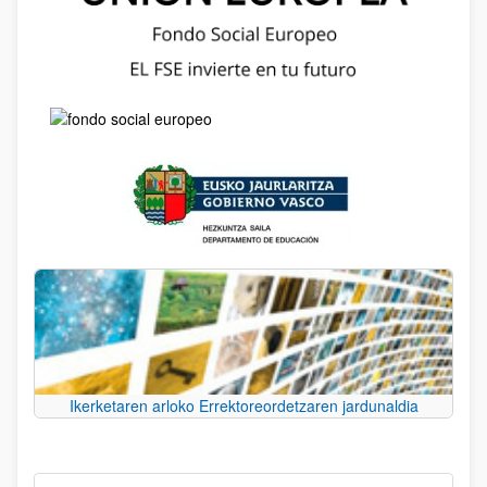
Ikerketaren arloko Errektoreordetzaren jardunaldia