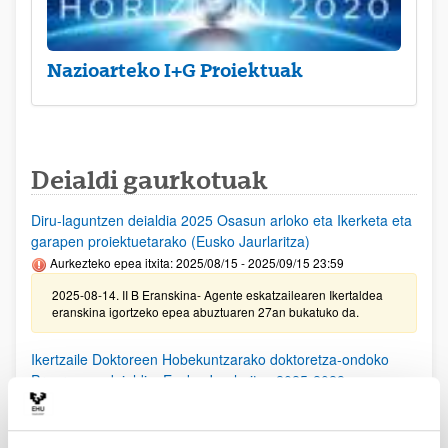
Nazioarteko I+G Proiektuak
Deialdi gaurkotuak
Diru-laguntzen deialdia 2025 Osasun arloko eta Ikerketa eta
garapen proiektuetarako (Eusko Jaurlaritza)
Aurkezteko epea itxita: 2025/08/15 - 2025/09/15 23:59
2025-08-14. II B Eranskina- Agente eskatzailearen Ikertaldea
eranskina igortzeko epea abuztuaren 27an bukatuko da.
Ikertzaile Doktoreen Hobekuntzarako doktoretza-ondoko
Programen deialdia, Eusko Jaurlaritza 2025-2028
Aurkezteko epea itxita: 2025/08/11 - 2025/09/15 23:59
25/08/25. EHUko konpromiso agiria lortzeko epea 2025/09/10