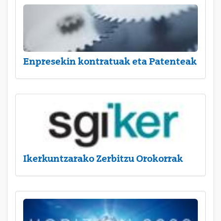
Enpresekin kontratuak eta Patenteak
Ikerkuntzarako Zerbitzu Orokorrak