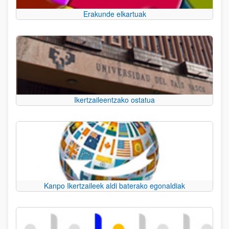
Erakunde elkartuak
Ikertzaileentzako ostatua
Kanpo Ikertzaileek aldi baterako egonaldiak