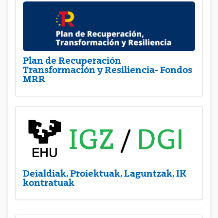
Plan de Recuperación
Transformación y Resiliencia- Fondos
MRR
Deialdiak, Proiektuak, Laguntzak, IK
kontratuak