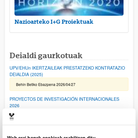
Nazioarteko I+G Proiektuak
Deialdi gaurkotuak
UPV/EHUn IKERTZAILEAK PRESTATZEKO KONTRATAZIO
DEIALDIA (2025)
Behin Betiko Ebazpena 2026/04/27
PROYECTOS DE INVESTIGACIÓN INTERNACIONALES
2026
Aurkezteko epea itxita: 2026/04/17 - 2026/05/19 14:00
I. ERANSKINA bidaltzeko epea: 2026/05/06 (barne) / Kanpoko
Proiektuetarako Baimena eskatzeko epea: 2024/05/14 (barne) /
Eskabideak ixteko eta bidaltzeko barne-epea: 2026/05/14
(barne)
Web orri honek cookieak erabiltzen ditu