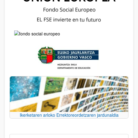
Ikerketaren arloko Errektoreordetzaren jardunaldia