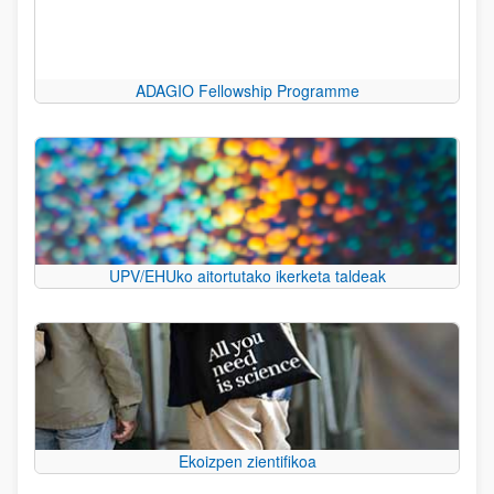
ADAGIO Fellowship Programme
UPV/EHUko aitortutako ikerketa taldeak
Ekoizpen zientifikoa