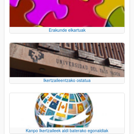
Erakunde elkartuak
Ikertzaileentzako ostatua
Kanpo Ikertzaileek aldi baterako egonaldiak