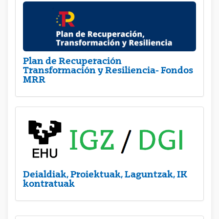
Plan de Recuperación
Transformación y Resiliencia- Fondos
MRR
Deialdiak, Proiektuak, Laguntzak, IK
kontratuak