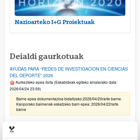
Nazioarteko I+G Proiektuak
Deialdi gaurkotuak
AYUDAS PARA “REDES DE INVESTIGACION EN CIENCIAS
DEL DEPORTE” 2026
Aurkezteko epea itxita (Eskabideak egiteko amaierako data:
2026/04/24 23:59)
Barne epea dokumentazioa bidaltzeko:2026/04/20rarte barne.
Kanporako baimenak eskatzeko barn epea: 2026/04/22rarte
barne
[IKERBILERAK] Kongresuak eta zientzia-bilerak egiteko
laguntzak. Lehen seihilekoa 2026
Aurkezteko epea itxita: 2026/04/14 - 2026/05/13