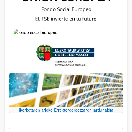
Ikerketaren arloko Errektoreordetzaren jardunaldia