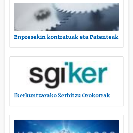
Enpresekin kontratuak eta Patenteak
Ikerkuntzarako Zerbitzu Orokorrak