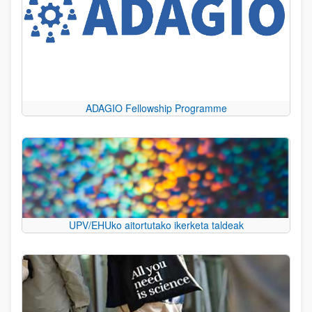
ADAGIO Fellowship Programme
UPV/EHUko aitortutako ikerketa taldeak