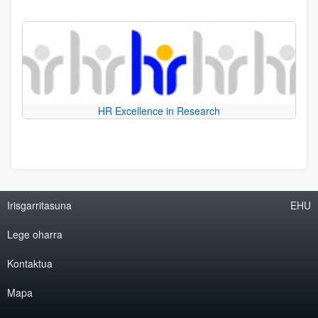
HR Excellence in Research
Irisgarritasuna
EHU
Lege oharra
Kontaktua
Mapa