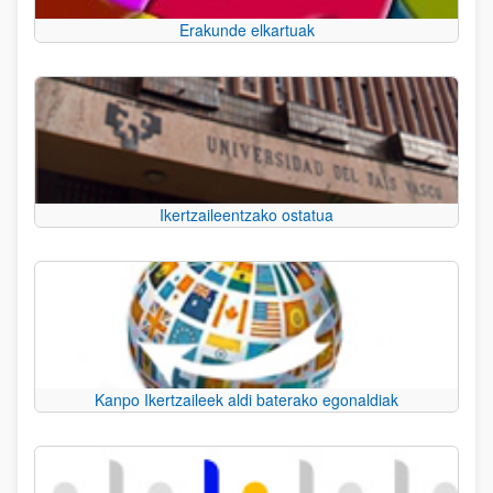
Erakunde elkartuak
Ikertzaileentzako ostatua
Kanpo Ikertzaileek aldi baterako egonaldiak