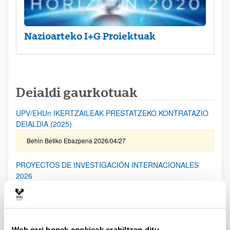
Nazioarteko I+G Proiektuak
Deialdi gaurkotuak
UPV/EHUn IKERTZAILEAK PRESTATZEKO KONTRATAZIO
DEIALDIA (2025)
Behin Betiko Ebazpena 2026/04/27
PROYECTOS DE INVESTIGACIÓN INTERNACIONALES
2026
Aurkezteko epea itxita: 2026/04/17 - 2026/05/19 14:00
I. ERANSKINA bidaltzeko epea: 2026/05/06 (barne) / Kanpoko
Proiektuetarako Baimena eskatzeko epea: 2024/05/14 (barne) /
Eskabideak ixteko eta bidaltzeko barne-epea: 2026/05/14
(barne)
Web orri honek cookieak erabiltzen ditu