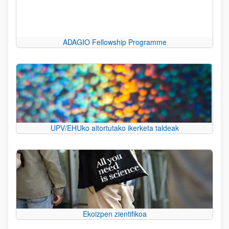
ADAGIO Fellowship Programme
UPV/EHUko aitortutako ikerketa taldeak
Ekoizpen zientifikoa