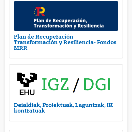
Plan de Recuperación
Transformación y Resiliencia- Fondos
MRR
Deialdiak, Proiektuak, Laguntzak, IK
kontratuak