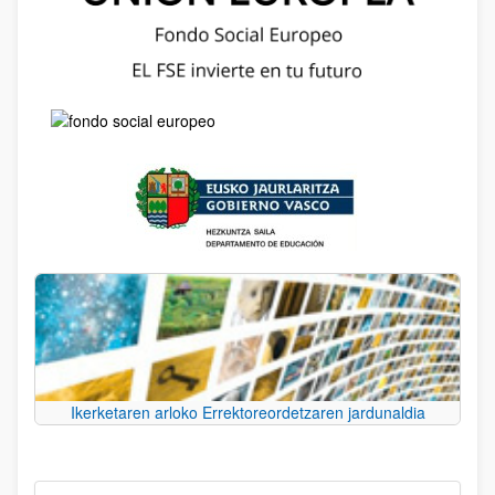
Ikerketaren arloko Errektoreordetzaren jardunaldia