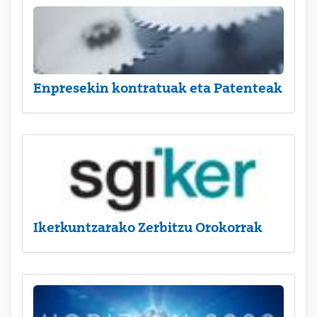
Enpresekin kontratuak eta Patenteak
Ikerkuntzarako Zerbitzu Orokorrak