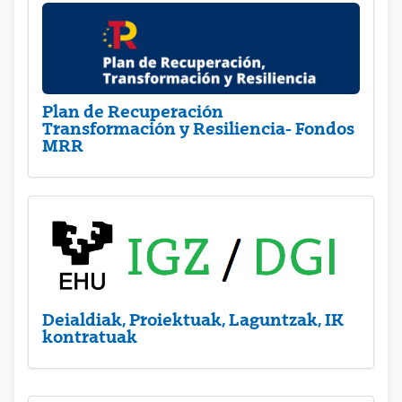
Plan de Recuperación
Transformación y Resiliencia- Fondos
MRR
Deialdiak, Proiektuak, Laguntzak, IK
kontratuak