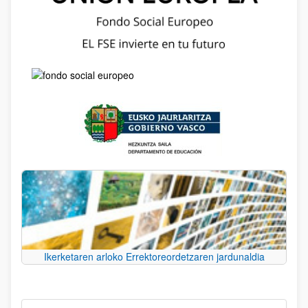
Ikerketaren arloko Errektoreordetzaren jardunaldia