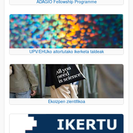
ADAGIO Fellowship Programme
UPV/EHUko aitortutako ikerketa taldeak
Ekoizpen zientifikoa