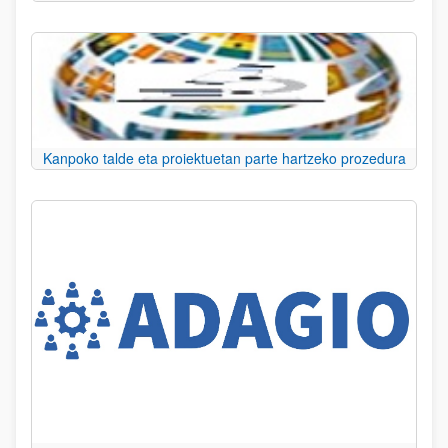
Kanpoko talde eta proiektuetan parte hartzeko prozedura