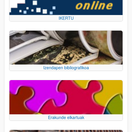
IKERTU
Izendapen bibliografikoa
Erakunde elkartuak