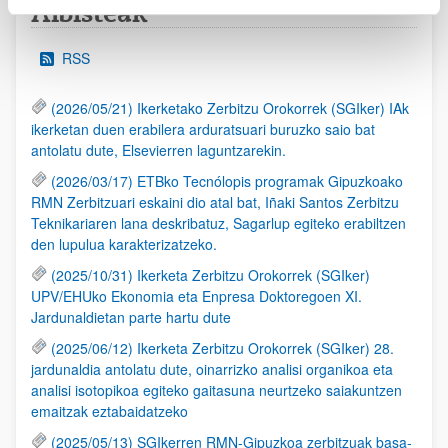
Albisteak
RSS
(2026/05/21) Ikerketako Zerbitzu Orokorrek (SGIker) IAk
ikerketan duen erabilera arduratsuari buruzko saio bat
antolatu dute, Elsevierren laguntzarekin.
(2026/03/17) ETBko Tecnólopis programak Gipuzkoako
RMN Zerbitzuari eskaini dio atal bat, Iñaki Santos Zerbitzu
Teknikariaren lana deskribatuz, Sagarlup egiteko erabiltzen
den lupulua karakterizatzeko.
(2025/10/31) Ikerketa Zerbitzu Orokorrek (SGIker)
UPV/EHUko Ekonomia eta Enpresa Doktoregoen XI.
Jardunaldietan parte hartu dute
(2025/06/12) Ikerketa Zerbitzu Orokorrek (SGIker) 28.
jardunaldia antolatu dute, oinarrizko analisi organikoa eta
analisi isotopikoa egiteko gaitasuna neurtzeko saiakuntzen
emaitzak eztabaidatzeko
(2025/05/13) SGIkerren RMN-Gipuzkoa zerbitzuak basa-