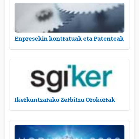
Enpresekin kontratuak eta Patenteak
Ikerkuntzarako Zerbitzu Orokorrak