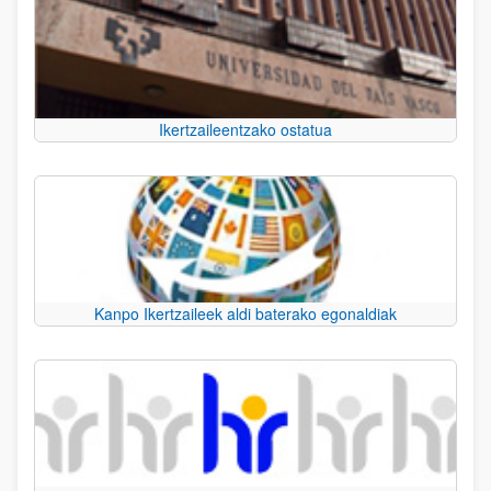
Ikertzaileentzako ostatua
Kanpo Ikertzaileek aldi baterako egonaldiak