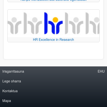
HR Excellence in Research
Irisgarritasuna
EHU
Lege oharra
Kontaktua
Mapa