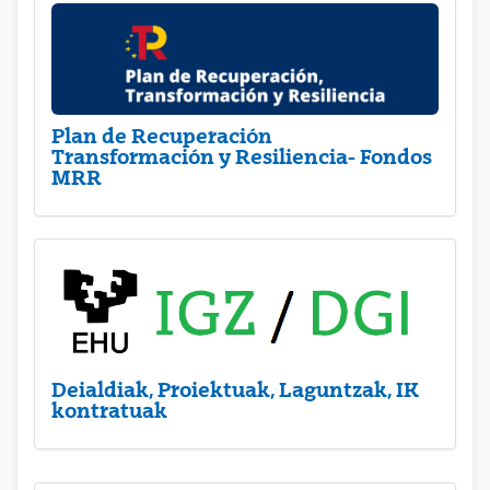
Plan de Recuperación
Transformación y Resiliencia- Fondos
MRR
Deialdiak, Proiektuak, Laguntzak, IK
kontratuak