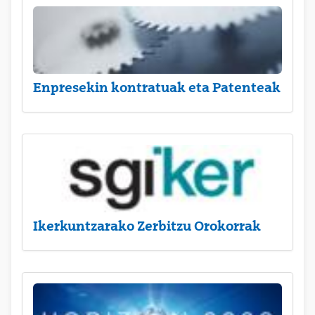
Enpresekin kontratuak eta Patenteak
Ikerkuntzarako Zerbitzu Orokorrak