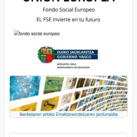
Ikerketaren arloko Errektoreordetzaren jardunaldia