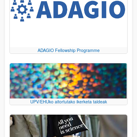
ADAGIO Fellowship Programme
UPV/EHUko aitortutako ikerketa taldeak