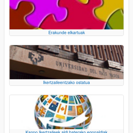
Erakunde elkartuak
Ikertzaileentzako ostatua
Kanpo Ikertzaileek aldi baterako egonaldiak