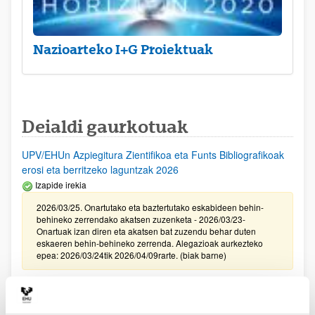
Nazioarteko I+G Proiektuak
Deialdi gaurkotuak
UPV/EHUn Azpiegitura Zientifikoa eta Funts Bibliografikoak
erosi eta berritzeko laguntzak 2026
Izapide irekia
2026/03/25. Onartutako eta baztertutako eskabideen behin-
behineko zerrendako akatsen zuzenketa - 2026/03/23-
Onartuak izan diren eta akatsen bat zuzendu behar duten
eskaeren behin-behineko zerrenda. Alegazioak aurkezteko
epea: 2026/03/24tik 2026/04/09rarte. (biak barne)
Zientzia, Teknologia eta Berrikuntza arloetako kultura
sustatzeko laguntzen deialdia (FECYT) 2026