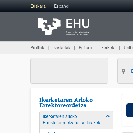
Eduki nagusira joan
Euskara
Español
Profilak
Ikasketak
Egitura
Ikerketa
Unib
Ikerketaren Arloko
Errektoreordetza
Ikerketaren arloko
Erakutsi/izkut
Errektoreordetzaren antolaketa