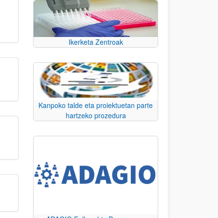
Ikerketa Zentroak
Kanpoko talde eta proiektuetan parte
hartzeko prozedura