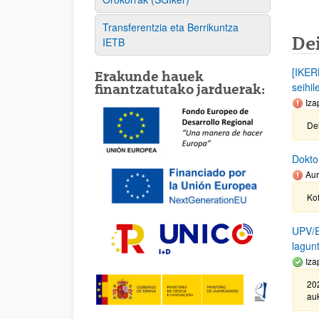
Transferentzia eta Berrikuntza
De
IETB
[IKER
Erakunde hauek
seihi
finantzatutako jarduerak:
Iza
Dei
Dokto
Aur
Ko
UPV/EH
lagun
Iza
20
auk