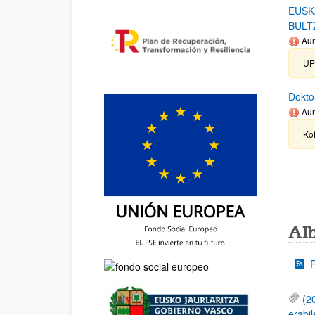
EUSK
BULT
Aur
UP
Dokto
Aur
Ko
Al
(2
erabil