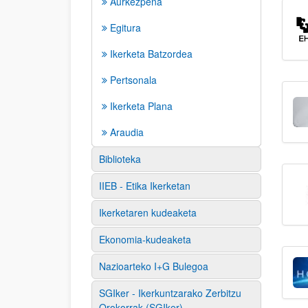
Aurkezpena
Egitura
Ikerketa Batzordea
Pertsonala
Ikerketa Plana
Araudia
Biblioteka
IIEB - Etika Ikerketan
Ikerketaren kudeaketa
Ekonomia-kudeaketa
Nazioarteko I+G Bulegoa
SGIker - Ikerkuntzarako Zerbitzu
Orokorrak (SGIker)