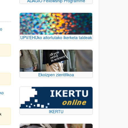
ADAGIO Fellowship Programme
go
UPV/EHUko aitortutako ikerketa taldeak
Ekoizpen zientifikoa
eko
IKERTU
k