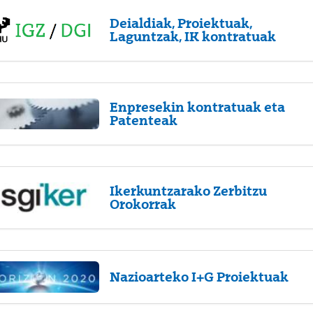
Deialdiak, Proiektuak,
Laguntzak, IK kontratuak
Enpresekin kontratuak eta
Patenteak
Ikerkuntzarako Zerbitzu
Orokorrak
Nazioarteko I+G Proiektuak