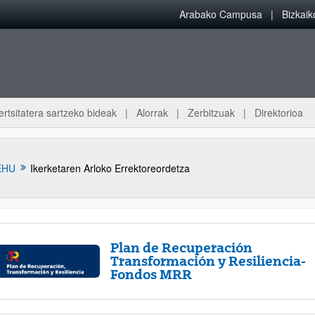
Arabako Campusa
Bizkai
ertsitatera sartzeko bideak
Alorrak
Zerbitzuak
Direktorioa
EHU
Ikerketaren Arloko Errektoreordetza
Plan de Recuperación
Transformación y Resiliencia-
Fondos MRR
atu azpiorriak