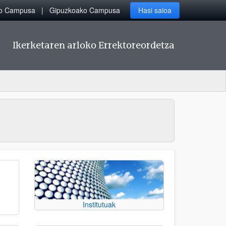
ko Campusa
Gipuzkoako Campusa
Hasi saioa
Ikerketaren arloko Errektoreordetza
Institutuak