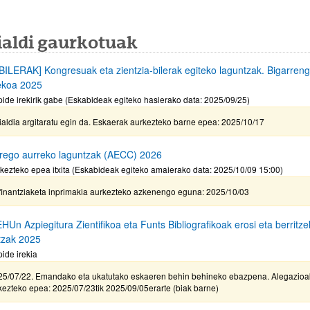
ialdi gaurkotuak
BILERAK] Kongresuak eta zientzia-bilerak egiteko laguntzak. Bigarren
lekoa 2025
pide irekirik gabe (Eskabideak egiteko hasierako data: 2025/09/25)
aldia argitaratu egin da. Eskaerak aurkezteko barne epea: 2025/10/17
rego aurreko laguntzak (AECC) 2026
kezteko epea itxita (Eskabideak egiteko amaierako data: 2025/10/09 15:00)
finantziaketa inprimakia aurkezteko azkenengo eguna: 2025/10/03
Un Azpiegitura Zientifikoa eta Funts Bibliografikoak erosi eta berritz
tzak 2025
pide irekia
25/07/22. Emandako eta ukatutako eskaeren behin behineko ebazpena. Alegazioa
ezteko epea: 2025/07/23tik 2025/09/05erarte (biak barne)