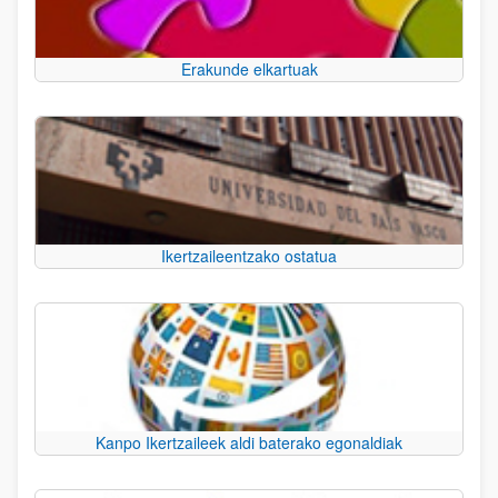
Erakunde elkartuak
Ikertzaileentzako ostatua
Kanpo Ikertzaileek aldi baterako egonaldiak