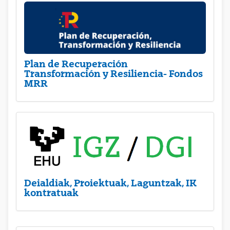
Plan de Recuperación
Transformación y Resiliencia- Fondos
MRR
Deialdiak, Proiektuak, Laguntzak, IK
kontratuak