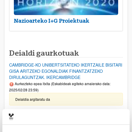
Nazioarteko I+G Proiektuak
Deialdi gaurkotuak
CAMBRIDGE-KO UNIBERTSITATEKO IKERTZAILE BISITARI
GISA ARITZEKO EGONALDIAK FINANTZATZEKO
DIRULAGUNTZAK. IKERCAMBRIDGE
Aurkezteko epea itxita (Eskabideak egiteko amaierako data:
2025/02/28 23:59)
Deialdia argitaratu da
EZAGUTZA SORTZEKO PROIEKTUAK 2024
Aurkezteko epea itxita: 2025/01/09 - 2025/01/31
Ohar garrantzitsua: Eskaerak ixteko eta dokumentazioa