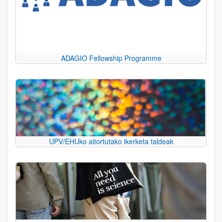
ADAGIO Fellowship Programme
UPV/EHUko aitortutako ikerketa taldeak