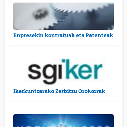
Enpresekin kontratuak eta Patenteak
Ikerkuntzarako Zerbitzu Orokorrak