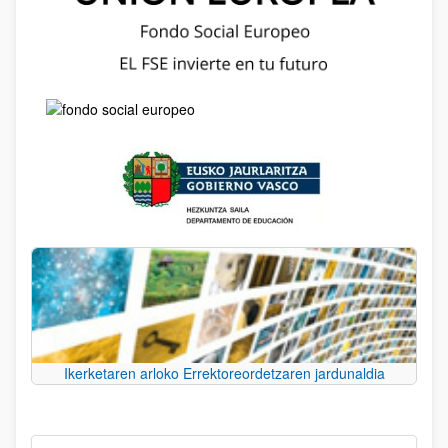
Ikerketaren arloko Errektoreordetzaren jardunaldia