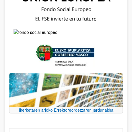
Ikerketaren arloko Errektoreordetzaren jardunaldia