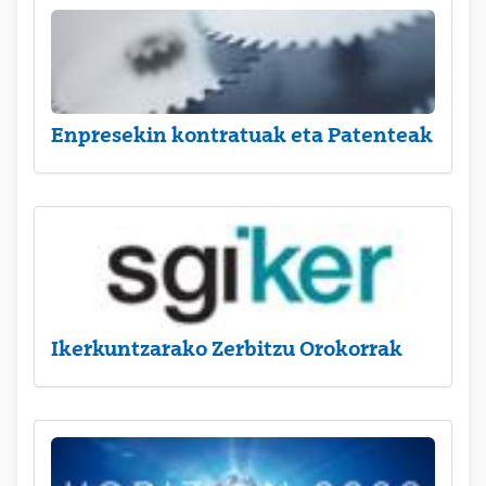
Enpresekin kontratuak eta Patenteak
Ikerkuntzarako Zerbitzu Orokorrak