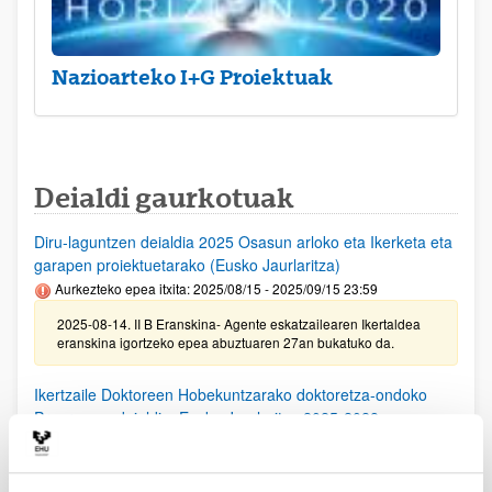
Nazioarteko I+G Proiektuak
Deialdi gaurkotuak
Diru-laguntzen deialdia 2025 Osasun arloko eta Ikerketa eta
garapen proiektuetarako (Eusko Jaurlaritza)
Aurkezteko epea itxita: 2025/08/15 - 2025/09/15 23:59
2025-08-14. II B Eranskina- Agente eskatzailearen Ikertaldea
eranskina igortzeko epea abuztuaren 27an bukatuko da.
Ikertzaile Doktoreen Hobekuntzarako doktoretza-ondoko
Programen deialdia, Eusko Jaurlaritza 2025-2028
Aurkezteko epea itxita: 2025/08/11 - 2025/09/15 23:59
25/08/25. EHUko konpromiso agiria lortzeko epea 2025/09/10