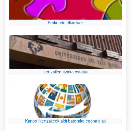
Erakunde elkartuak
Ikertzaileentzako ostatua
Kanpo Ikertzaileek aldi baterako egonaldiak