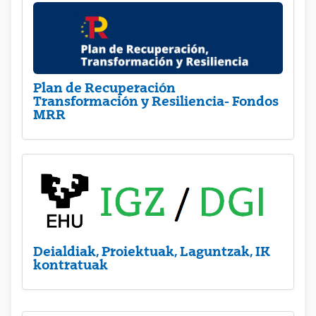
Plan de Recuperación
Transformación y Resiliencia- Fondos
MRR
Deialdiak, Proiektuak, Laguntzak, IK
kontratuak