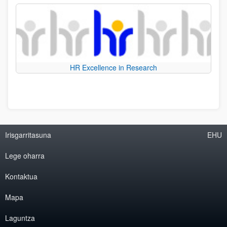
HR Excellence in Research
Irisgarritasuna
EHU
Lege oharra
Kontaktua
Mapa
Laguntza