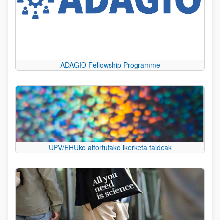
ADAGIO Fellowship Programme
UPV/EHUko aitortutako ikerketa taldeak