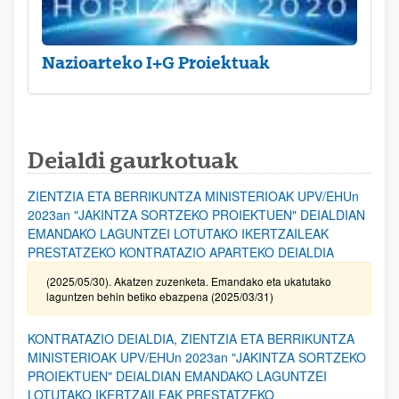
Nazioarteko I+G Proiektuak
Deialdi gaurkotuak
ZIENTZIA ETA BERRIKUNTZA MINISTERIOAK UPV/EHUn
2023an "JAKINTZA SORTZEKO PROIEKTUEN" DEIALDIAN
EMANDAKO LAGUNTZEI LOTUTAKO IKERTZAILEAK
PRESTATZEKO KONTRATAZIO APARTEKO DEIALDIA
(2025/05/30). Akatzen zuzenketa. Emandako eta ukatutako
laguntzen behin betiko ebazpena (2025/03/31)
KONTRATAZIO DEIALDIA, ZIENTZIA ETA BERRIKUNTZA
MINISTERIOAK UPV/EHUn 2023an "JAKINTZA SORTZEKO
PROIEKTUEN" DEIALDIAN EMANDAKO LAGUNTZEI
LOTUTAKO IKERTZAILEAK PRESTATZEKO