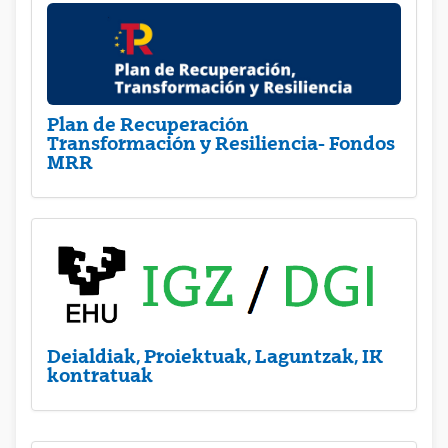
Plan de Recuperación
Transformación y Resiliencia- Fondos
MRR
Deialdiak, Proiektuak, Laguntzak, IK
kontratuak