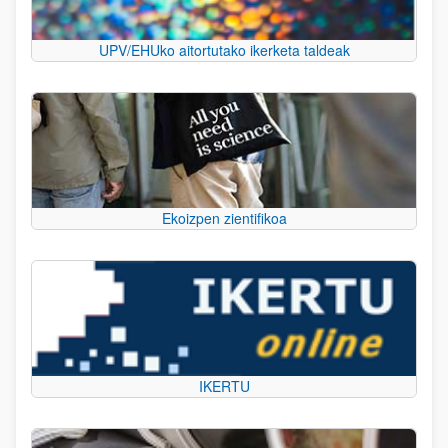
UPV/EHUko aitortutako ikerketa taldeak
Ekoizpen zientifikoa
IKERTU