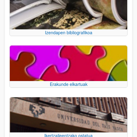
Izendapen bibliografikoa
Erakunde elkartuak
Ikertzaileentzako ostatua