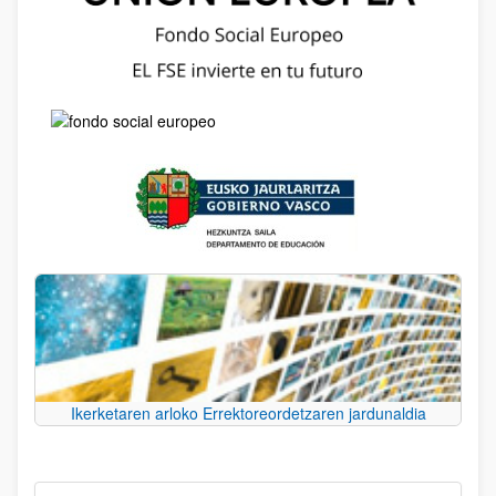
Ikerketaren arloko Errektoreordetzaren jardunaldia