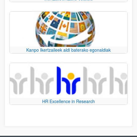
Kanpo Ikertzaileek aldi baterako egonaldiak
HR Excellence in Research