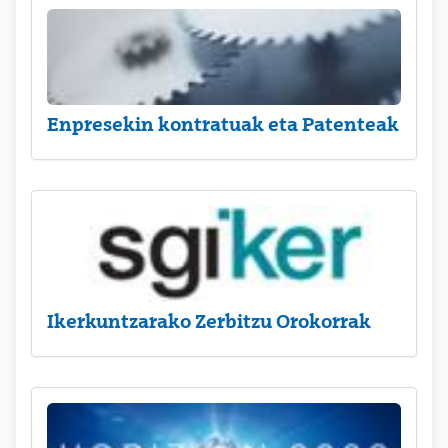
Enpresekin kontratuak eta Patenteak
Ikerkuntzarako Zerbitzu Orokorrak