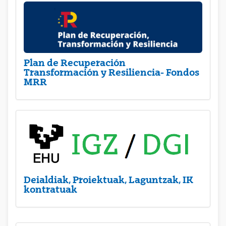
Plan de Recuperación
Transformación y Resiliencia- Fondos
MRR
Deialdiak, Proiektuak, Laguntzak, IK
kontratuak