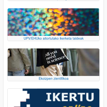
UPV/EHUko aitortutako ikerketa taldeak
Ekoizpen zientifikoa