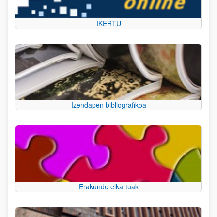
IKERTU
Izendapen bibliografikoa
Erakunde elkartuak