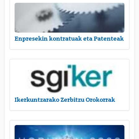
Enpresekin kontratuak eta Patenteak
Ikerkuntzarako Zerbitzu Orokorrak