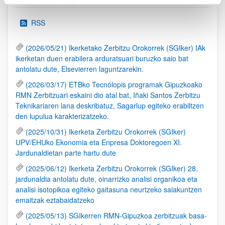
RSS
(2026/05/21) Ikerketako Zerbitzu Orokorrek (SGIker) IAk
ikerketan duen erabilera arduratsuari buruzko saio bat
antolatu dute, Elsevierren laguntzarekin.
(2026/03/17) ETBko Tecnólopis programak Gipuzkoako
RMN Zerbitzuari eskaini dio atal bat, Iñaki Santos Zerbitzu
Teknikariaren lana deskribatuz, Sagarlup egiteko erabiltzen
den lupulua karakterizatzeko.
(2025/10/31) Ikerketa Zerbitzu Orokorrek (SGIker)
UPV/EHUko Ekonomia eta Enpresa Doktoregoen XI.
Jardunaldietan parte hartu dute
(2025/06/12) Ikerketa Zerbitzu Orokorrek (SGIker) 28.
jardunaldia antolatu dute, oinarrizko analisi organikoa eta
analisi isotopikoa egiteko gaitasuna neurtzeko saiakuntzen
emaitzak eztabaidatzeko
(2025/05/13) SGIkerren RMN-Gipuzkoa zerbitzuak basa-