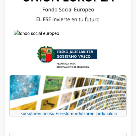
Ikerketaren arloko Errektoreordetzaren jardunaldia