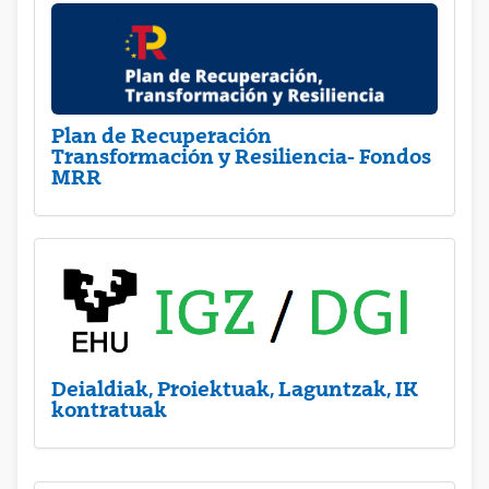
Plan de Recuperación
Transformación y Resiliencia- Fondos
MRR
Deialdiak, Proiektuak, Laguntzak, IK
kontratuak