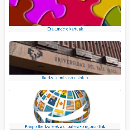
Erakunde elkartuak
Ikertzaileentzako ostatua
Kanpo Ikertzaileek aldi baterako egonaldiak