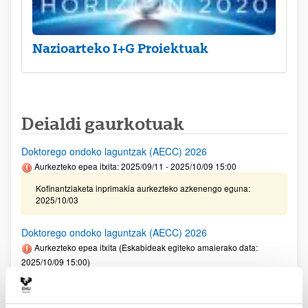
Nazioarteko I+G Proiektuak
Deialdi gaurkotuak
Doktorego ondoko laguntzak (AECC) 2026
Aurkezteko epea itxita: 2025/09/11 - 2025/10/09 15:00
Kofinantziaketa inprimakia aurkezteko azkenengo eguna:
2025/10/03
Doktorego ondoko laguntzak (AECC) 2026
Aurkezteko epea itxita (Eskabideak egiteko amaierako data:
2025/10/09 15:00)
Kofinantziaketa inprimakia aurkezteko azkenengo eguna:
2025/10/03