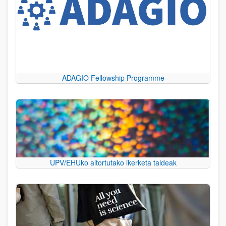
ADAGIO Fellowship Programme
UPV/EHUko aitortutako ikerketa taldeak