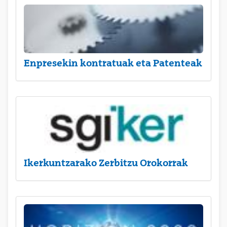
Enpresekin kontratuak eta Patenteak
Ikerkuntzarako Zerbitzu Orokorrak