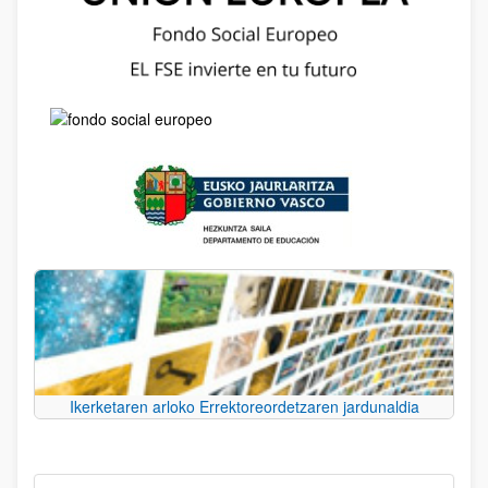
Ikerketaren arloko Errektoreordetzaren jardunaldia