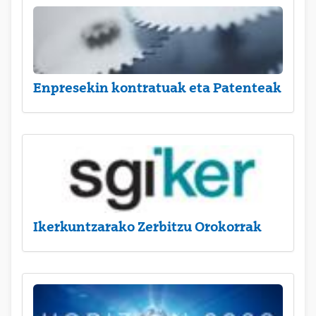
Enpresekin kontratuak eta Patenteak
Ikerkuntzarako Zerbitzu Orokorrak