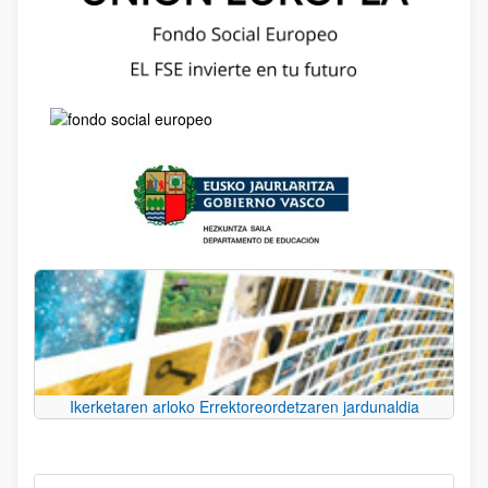
Ikerketaren arloko Errektoreordetzaren jardunaldia