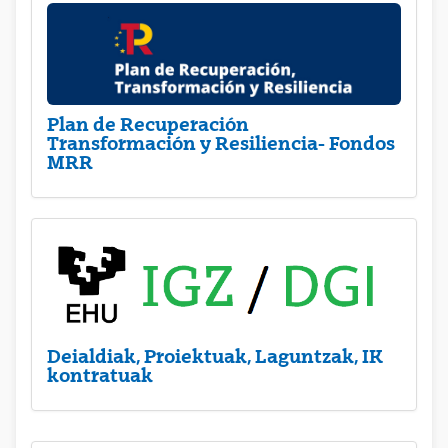
Plan de Recuperación
Transformación y Resiliencia- Fondos
MRR
Deialdiak, Proiektuak, Laguntzak, IK
kontratuak