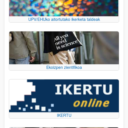
UPV/EHUko aitortutako ikerketa taldeak
Ekoizpen zientifikoa
IKERTU