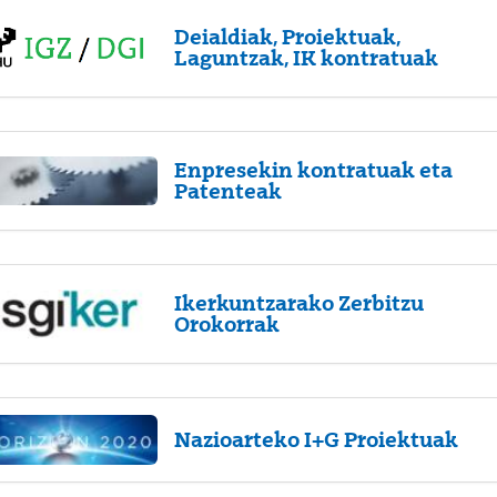
Deialdiak, Proiektuak,
Laguntzak, IK kontratuak
Enpresekin kontratuak eta
Patenteak
Ikerkuntzarako Zerbitzu
Orokorrak
Nazioarteko I+G Proiektuak