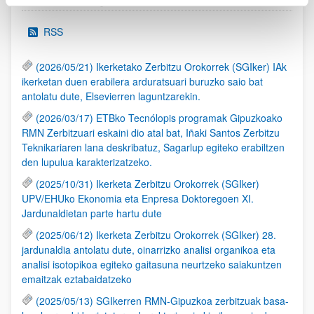
RSS
(2026/05/21) Ikerketako Zerbitzu Orokorrek (SGIker) IAk
ikerketan duen erabilera arduratsuari buruzko saio bat
antolatu dute, Elsevierren laguntzarekin.
(2026/03/17) ETBko Tecnólopis programak Gipuzkoako
RMN Zerbitzuari eskaini dio atal bat, Iñaki Santos Zerbitzu
Teknikariaren lana deskribatuz, Sagarlup egiteko erabiltzen
den lupulua karakterizatzeko.
(2025/10/31) Ikerketa Zerbitzu Orokorrek (SGIker)
UPV/EHUko Ekonomia eta Enpresa Doktoregoen XI.
Jardunaldietan parte hartu dute
(2025/06/12) Ikerketa Zerbitzu Orokorrek (SGIker) 28.
jardunaldia antolatu dute, oinarrizko analisi organikoa eta
analisi isotopikoa egiteko gaitasuna neurtzeko saiakuntzen
emaitzak eztabaidatzeko
(2025/05/13) SGIkerren RMN-Gipuzkoa zerbitzuak basa-