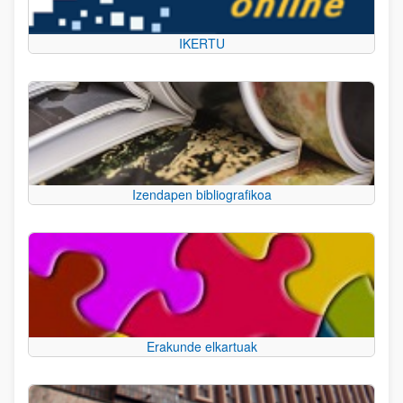
IKERTU
Izendapen bibliografikoa
Erakunde elkartuak