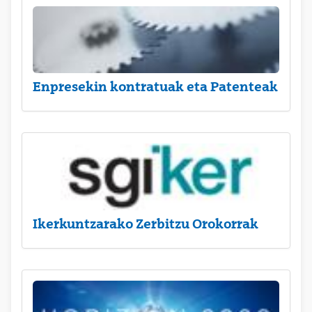
Enpresekin kontratuak eta Patenteak
Ikerkuntzarako Zerbitzu Orokorrak