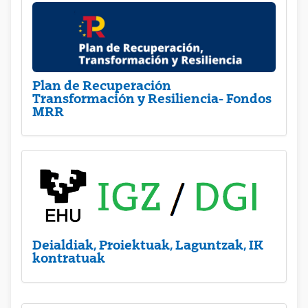
Plan de Recuperación
Transformación y Resiliencia- Fondos
MRR
Deialdiak, Proiektuak, Laguntzak, IK
kontratuak