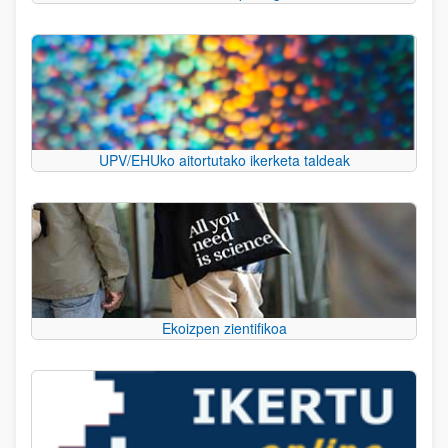
UPV/EHUko aitortutako ikerketa taldeak
Ekoizpen zientifikoa