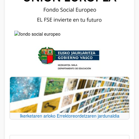
Ikerketaren arloko Errektoreordetzaren jardunaldia