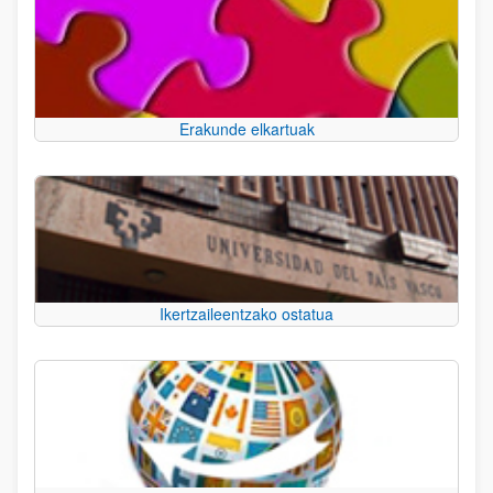
Erakunde elkartuak
Ikertzaileentzako ostatua