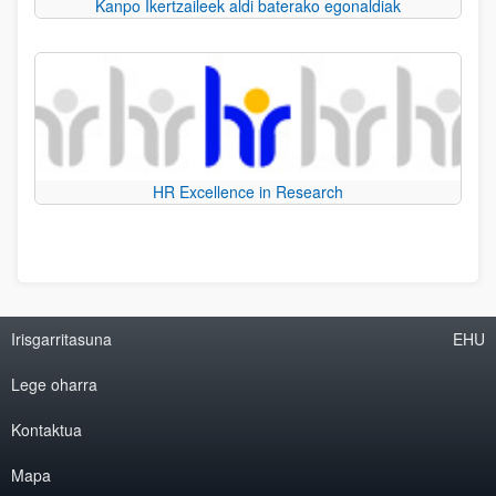
Kanpo Ikertzaileek aldi baterako egonaldiak
HR Excellence in Research
Irisgarritasuna
EHU
Lege oharra
Kontaktua
Mapa