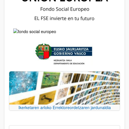
Ikerketaren arloko Errektoreordetzaren jardunaldia