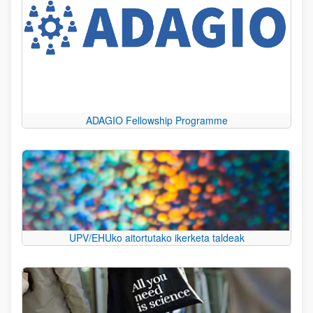
ADAGIO Fellowship Programme
UPV/EHUko aitortutako ikerketa taldeak