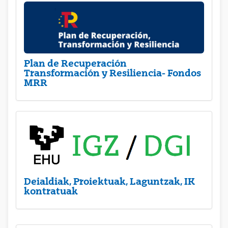
Plan de Recuperación
Transformación y Resiliencia- Fondos
MRR
Deialdiak, Proiektuak, Laguntzak, IK
kontratuak