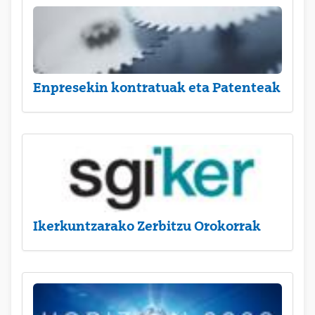
Enpresekin kontratuak eta Patenteak
Ikerkuntzarako Zerbitzu Orokorrak