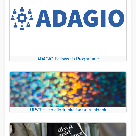
ADAGIO Fellowship Programme
UPV/EHUko aitortutako ikerketa taldeak