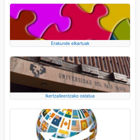
Erakunde elkartuak
Ikertzaileentzako ostatua