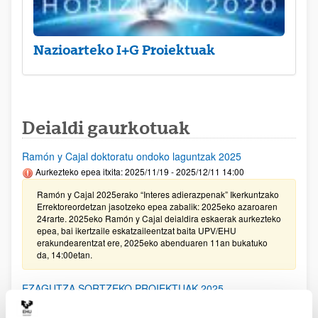
Nazioarteko I+G Proiektuak
Deialdi gaurkotuak
Ramón y Cajal doktoratu ondoko laguntzak 2025
Aurkezteko epea itxita: 2025/11/19 - 2025/12/11 14:00
Ramón y Cajal 2025erako “Interes adierazpenak” Ikerkuntzako
Errektoreordetzan jasotzeko epea zabalik: 2025eko azaroaren
24rarte. 2025eko Ramón y Cajal deialdira eskaerak aurkezteko
epea, bai ikertzaile eskatzaileentzat baita UPV/EHU
erakundearentzat ere, 2025eko abenduaren 11an bukatuko
da, 14:00etan.
EZAGUTZA SORTZEKO PROIEKTUAK 2025
Aurkezteko epea itxita: 2025/11/20 - 2025/12/16 14:00