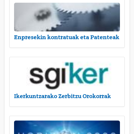
Enpresekin kontratuak eta Patenteak
Ikerkuntzarako Zerbitzu Orokorrak