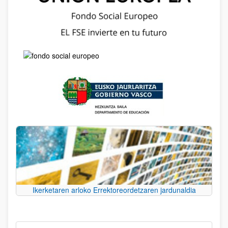
Ikerketaren arloko Errektoreordetzaren jardunaldia