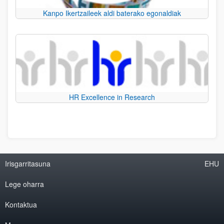
Kanpo Ikertzaileek aldi baterako egonaldiak
HR Excellence in Research
Irisgarritasuna
EHU
Lege oharra
Kontaktua