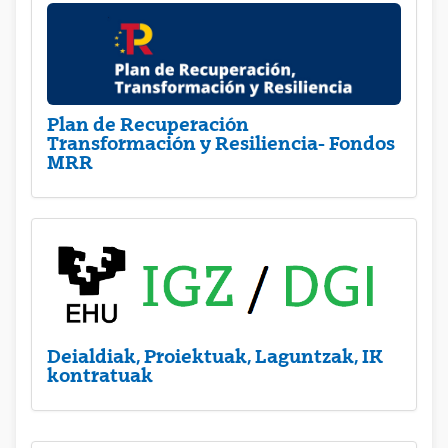
Plan de Recuperación
Transformación y Resiliencia- Fondos
MRR
Deialdiak, Proiektuak, Laguntzak, IK
kontratuak