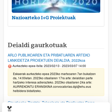
Nazioarteko I+G Proiektuak
Deialdi gaurkotuak
ARLO PUBLIKOAREN ETA PRIBATUAREN ARTEKO
LANKIDETZA PROIEKTUEN DEIALDIA, 2022koa
Aurkezteko epea itxita: 2023/02/13 - 2023/03/07 14:00
Eskaerak aurkezteko epea 2023ko martxoaren 7an bukatzen
da, 14:00etan. 2023ko otsailaren 17ra arte: deialdian parte
hartzeko interesa adierazteko. 2023ko otsailaren 24a arte:
AURREKONTU ERANSKINA convocatorias.dgi@ehu.eus
helbidera bidaltzeko.
Gipuzkoako Zientzia, Teknologia eta Berrikuntza Sarea
bultzatzeko Programaren laguntzak 2022