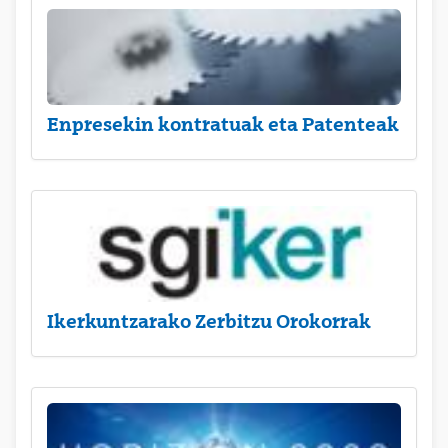
Enpresekin kontratuak eta Patenteak
Ikerkuntzarako Zerbitzu Orokorrak