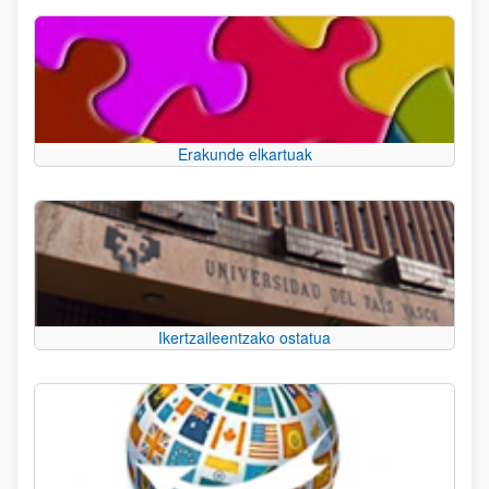
Erakunde elkartuak
Ikertzaileentzako ostatua