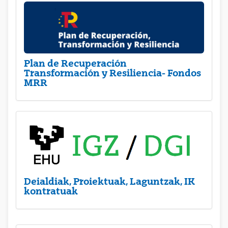
Plan de Recuperación
Transformación y Resiliencia- Fondos
MRR
Deialdiak, Proiektuak, Laguntzak, IK
kontratuak