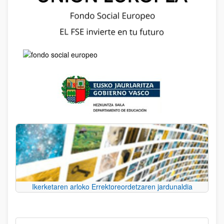
Ikerketaren arloko Errektoreordetzaren jardunaldia