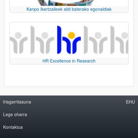
Kanpo Ikertzaileek aldi baterako egonaldiak
HR Excellence in Research
Irisgarritasuna
EHU
Lege oharra
Kontaktua