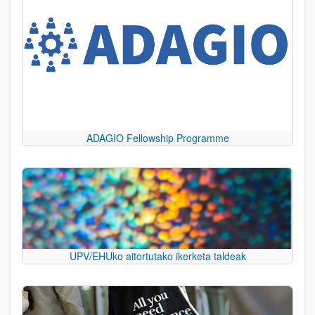
ADAGIO Fellowship Programme
UPV/EHUko aitortutako ikerketa taldeak