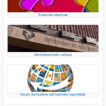
Erakunde elkartuak
Ikertzaileentzako ostatua
Kanpo Ikertzaileek aldi baterako egonaldiak