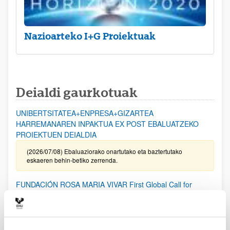
Nazioarteko I+G Proiektuak
Deialdi gaurkotuak
UNIBERTSITATEA+ENPRESA+GIZARTEA
HARREMANAREN INPAKTUA EX POST EBALUATZEKO
PROIEKTUEN DEIALDIA
(2026/07/08) Ebaluaziorako onartutako eta baztertutako
eskaeren behin-betiko zerrenda.
FUNDACIÓN ROSA MARIA VIVAR First Global Call for
Alzheimer´s Cure-Focused Research
Aurkezteko epea zabalik (Eskabideak egiteko amaierako data:
2026/09/30)