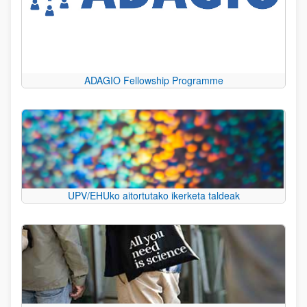
ADAGIO Fellowship Programme
UPV/EHUko aitortutako ikerketa taldeak