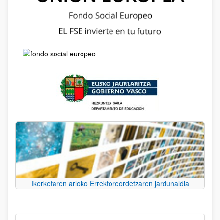
Ikerketaren arloko Errektoreordetzaren jardunaldia