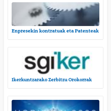
Enpresekin kontratuak eta Patenteak
Ikerkuntzarako Zerbitzu Orokorrak