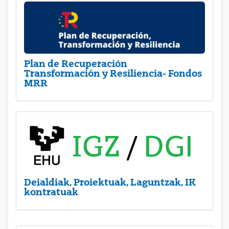
Plan de Recuperación
Transformación y Resiliencia- Fondos
MRR
Deialdiak, Proiektuak, Laguntzak, IK
kontratuak