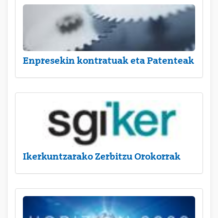
Enpresekin kontratuak eta Patenteak
Ikerkuntzarako Zerbitzu Orokorrak