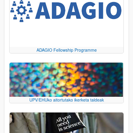
ADAGIO Fellowship Programme
UPV/EHUko aitortutako ikerketa taldeak