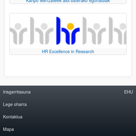
Kanpo Ikertzaileek aldi baterako egonaldiak
HR Excellence in Research
Irisgarritasuna
EHU
Lege oharra
Kontaktua
Mapa