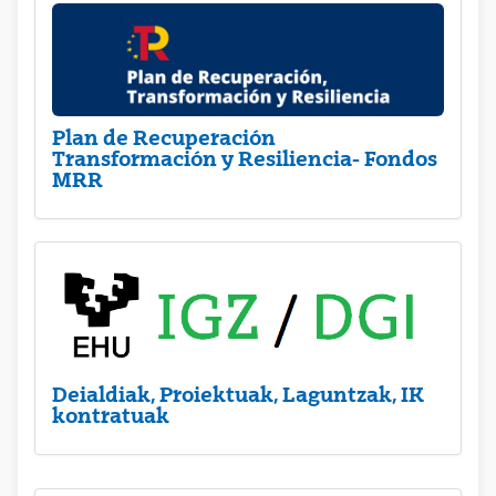
Plan de Recuperación
Transformación y Resiliencia- Fondos
MRR
Deialdiak, Proiektuak, Laguntzak, IK
kontratuak