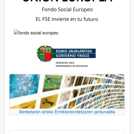
Ikerketaren arloko Errektoreordetzaren jardunaldia