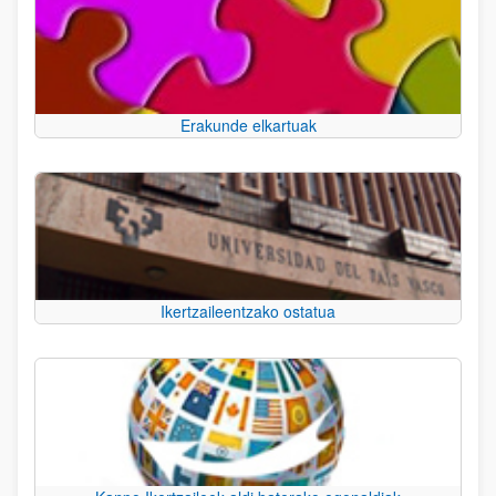
Erakunde elkartuak
Ikertzaileentzako ostatua