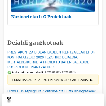
Nazioarteko I+G Proiektuak
Deialdi gaurkotuak
PRESTAKUNTZA BIDEAN DAUDEN IKERTZAILEAK EHUn
KONTRATATZEKO 2026 I EZOHIKO DEIALDIA,
IKERTALDE/IKERKETA PROIEKTU BATEN BALIABIDE
PROPIOEKIN FINANTZATURIK
Aurkezteko epea zabalik: 2026/08/07 - 2026/08/14
ESKAERAK AURKEZTEKO EPEA 2026-08-14 ARTE ZABALIK.
UPV/EHUn Azpiegitura Zientifikoa eta Funts Bibliografikoak
erosi eta berritzeko laguntzak 2026
Izapide irekia