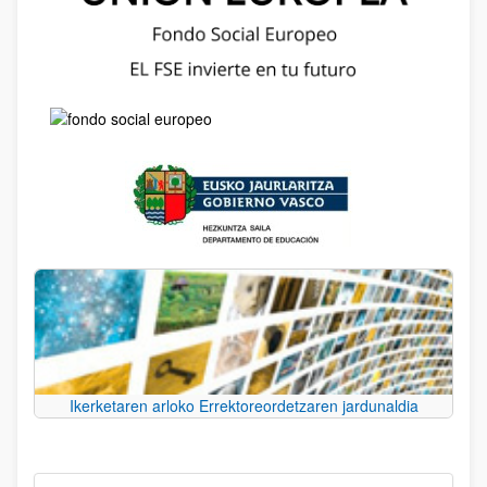
Ikerketaren arloko Errektoreordetzaren jardunaldia