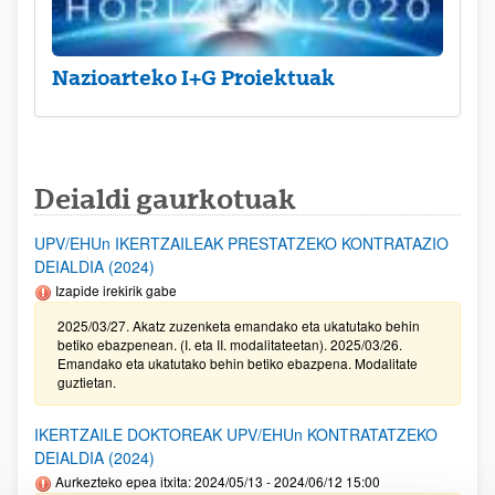
Nazioarteko I+G Proiektuak
Deialdi gaurkotuak
UPV/EHUn IKERTZAILEAK PRESTATZEKO KONTRATAZIO
DEIALDIA (2024)
Izapide irekirik gabe
2025/03/27. Akatz zuzenketa emandako eta ukatutako behin
betiko ebazpenean. (I. eta II. modalitateetan). 2025/03/26.
Emandako eta ukatutako behin betiko ebazpena. Modalitate
guztietan.
IKERTZAILE DOKTOREAK UPV/EHUn KONTRATATZEKO
DEIALDIA (2024)
Aurkezteko epea itxita: 2024/05/13 - 2024/06/12 15:00