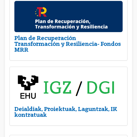
Plan de Recuperación
Transformación y Resiliencia- Fondos
MRR
Deialdiak, Proiektuak, Laguntzak, IK
kontratuak