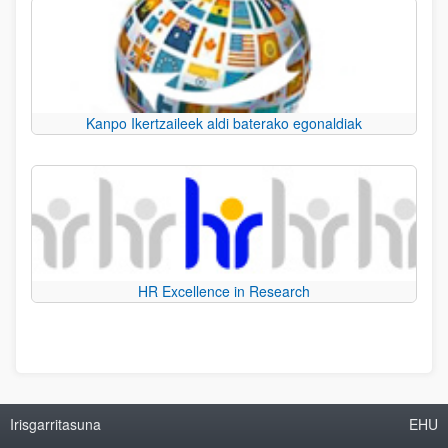
Kanpo Ikertzaileek aldi baterako egonaldiak
HR Excellence in Research
Irisgarritasuna
EHU