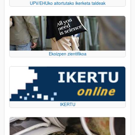
UPV/EHUko aitortutako ikerketa taldeak
Ekoizpen zientifikoa
IKERTU