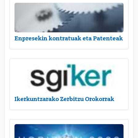
Enpresekin kontratuak eta Patenteak
Ikerkuntzarako Zerbitzu Orokorrak