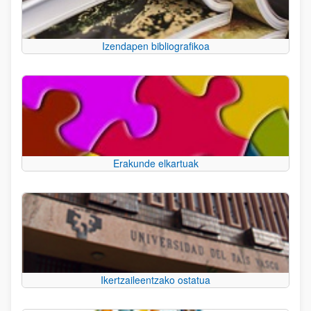
Izendapen bibliografikoa
Erakunde elkartuak
Ikertzaileentzako ostatua