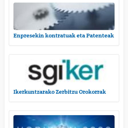
Enpresekin kontratuak eta Patenteak
Ikerkuntzarako Zerbitzu Orokorrak