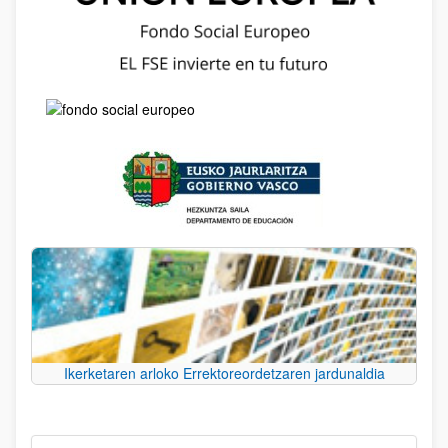
Ikerketaren arloko Errektoreordetzaren jardunaldia