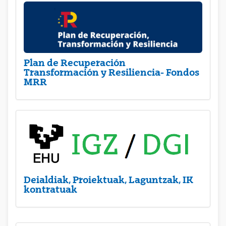
Plan de Recuperación
Transformación y Resiliencia- Fondos
MRR
Deialdiak, Proiektuak, Laguntzak, IK
kontratuak