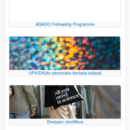
ADAGIO Fellowship Programme
UPV/EHUko aitortutako ikerketa taldeak
Ekoizpen zientifikoa