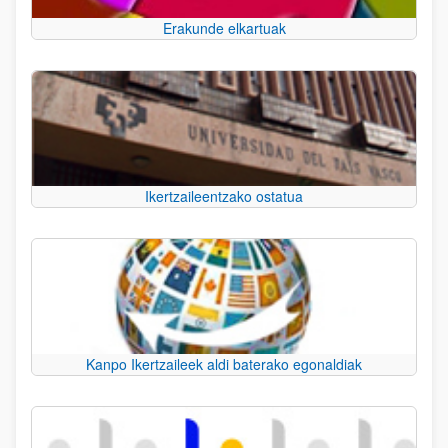
Erakunde elkartuak
Ikertzaileentzako ostatua
Kanpo Ikertzaileek aldi baterako egonaldiak