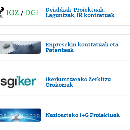
Deialdiak, Proiektuak,
Laguntzak, IK kontratuak
Enpresekin kontratuak eta
Patenteak
Ikerkuntzarako Zerbitzu
Orokorrak
Nazioarteko I+G Proiektuak