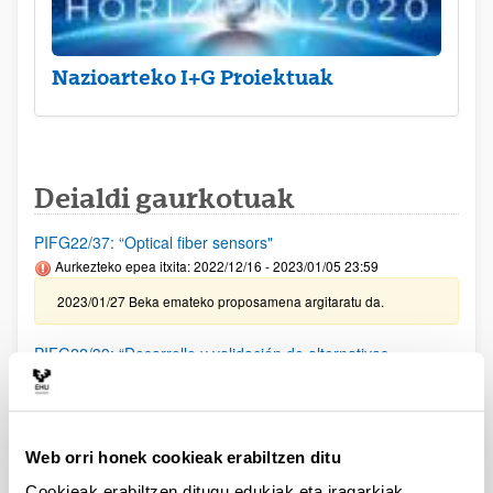
Nazioarteko I+G Proiektuak
Deialdi gaurkotuak
PIFG22/37: “Optical fiber sensors"
Aurkezteko epea itxita: 2022/12/16 - 2023/01/05 23:59
2023/01/27 Beka emateko proposamena argitaratu da.
PIFG22/39: “Desarrollo y validación de alternativas
sostenibles basadas en biopolímeros para la conservación
del patrimonio cultural"
Aurkezteko epea itxita: 2022/12/17 - 2023/01/09 23:59
Web orri honek cookieak erabiltzen ditu
2023/01/25 Beka emateko proposamena argitaratu da.
Cookieak erabiltzen ditugu edukiak eta iragarkiak