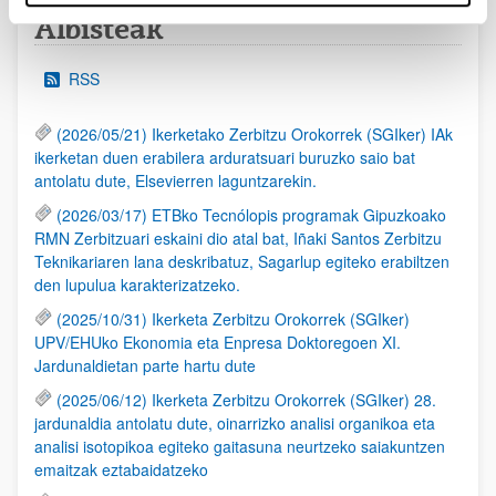
Albisteak
RSS
(2026/05/21) Ikerketako Zerbitzu Orokorrek (SGIker) IAk
ikerketan duen erabilera arduratsuari buruzko saio bat
antolatu dute, Elsevierren laguntzarekin.
(2026/03/17) ETBko Tecnólopis programak Gipuzkoako
RMN Zerbitzuari eskaini dio atal bat, Iñaki Santos Zerbitzu
Teknikariaren lana deskribatuz, Sagarlup egiteko erabiltzen
den lupulua karakterizatzeko.
(2025/10/31) Ikerketa Zerbitzu Orokorrek (SGIker)
UPV/EHUko Ekonomia eta Enpresa Doktoregoen XI.
Jardunaldietan parte hartu dute
(2025/06/12) Ikerketa Zerbitzu Orokorrek (SGIker) 28.
jardunaldia antolatu dute, oinarrizko analisi organikoa eta
analisi isotopikoa egiteko gaitasuna neurtzeko saiakuntzen
emaitzak eztabaidatzeko