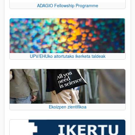
ADAGIO Fellowship Programme
UPV/EHUko aitortutako ikerketa taldeak
Ekoizpen zientifikoa