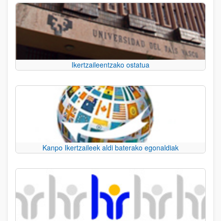
Ikertzaileentzako ostatua
Kanpo Ikertzaileek aldi baterako egonaldiak