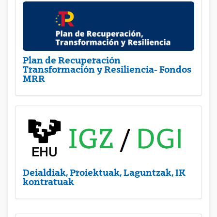
Plan de Recuperación
Transformación y Resiliencia- Fondos
MRR
Deialdiak, Proiektuak, Laguntzak, IK
kontratuak