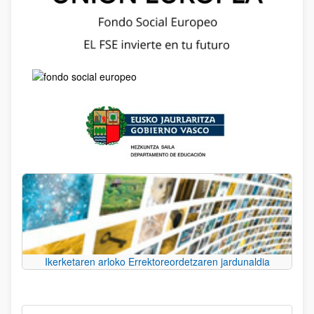
Ikerketaren arloko Errektoreordetzaren jardunaldia