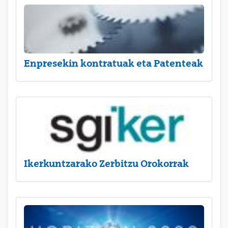
Enpresekin kontratuak eta Patenteak
Ikerkuntzarako Zerbitzu Orokorrak