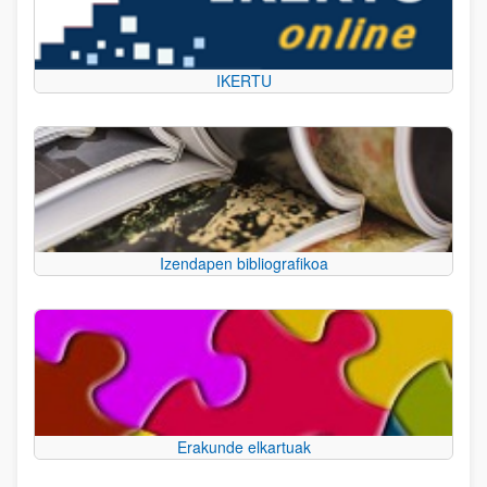
IKERTU
Izendapen bibliografikoa
Erakunde elkartuak