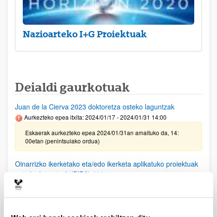
Nazioarteko I+G Proiektuak
Deialdi gaurkotuak
Juan de la Cierva 2023 doktoretza osteko laguntzak
Aurkezteko epea itxita: 2024/01/17 - 2024/01/31 14:00
Eskaerak aurkezteko epea 2024/01/31an amaituko da, 14:
00etan (penintsulako ordua)
Oinarrizko ikerketako eta/edo ikerketa aplikatuko proiektuak
egiteko laguntzak (PIBA) 2024
Aurkezteko epea itxita: 2023/12/29 - 2024/01/29
Deialdia argitaratu da