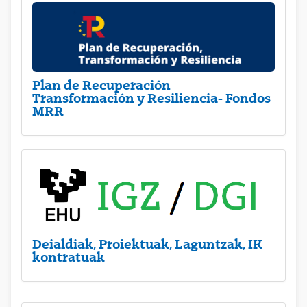
Plan de Recuperación
Transformación y Resiliencia- Fondos
MRR
Deialdiak, Proiektuak, Laguntzak, IK
kontratuak