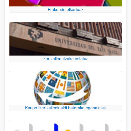
Erakunde elkartuak
Ikertzaileentzako ostatua
Kanpo Ikertzaileek aldi baterako egonaldiak