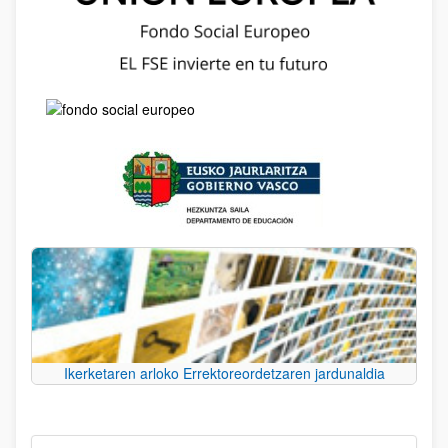
Ikerketaren arloko Errektoreordetzaren jardunaldia