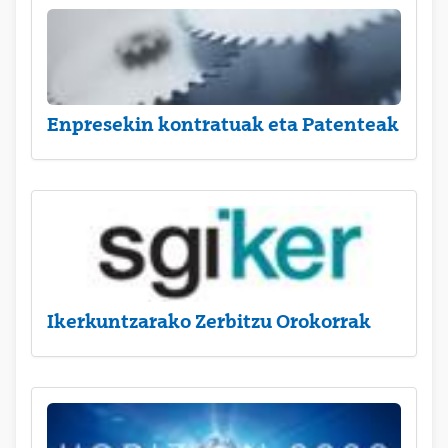
Enpresekin kontratuak eta Patenteak
Ikerkuntzarako Zerbitzu Orokorrak