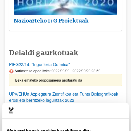
Nazioarteko I+G Proiektuak
Deialdi gaurkotuak
PIFG22/14: “Ingeniería Química”
Aurkezteko epea itxita: 2022/09/09 - 2022/09/29 23:59
Beka emateko proposamena argitaratu da
UPV/EHUn Azpiegitura Zientifikoa eta Funts Bibliografikoak
erosi eta berritzeko laguntzak 2022
Aurkezteko epea itxita: 2022/02/18 - 2022/03/21 23:59
Onartutako eta ukatutako eskaeren behin betiko ebazpena
argitaratu da.
Web orri honek cookieak erabiltzen ditu