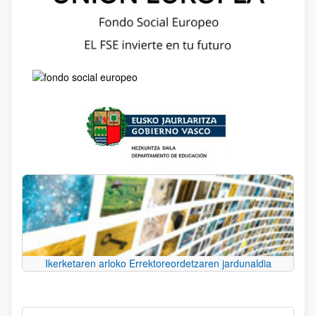
Ikerketaren arloko Errektoreordetzaren jardunaldia