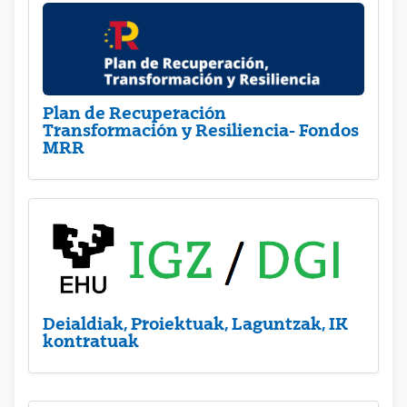
Plan de Recuperación
Transformación y Resiliencia- Fondos
MRR
Deialdiak, Proiektuak, Laguntzak, IK
kontratuak