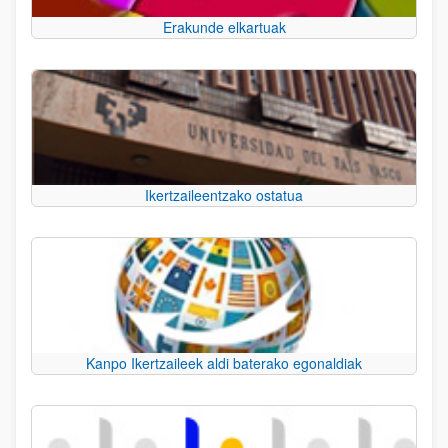
Erakunde elkartuak
Ikertzaileentzako ostatua
Kanpo Ikertzaileek aldi baterako egonaldiak