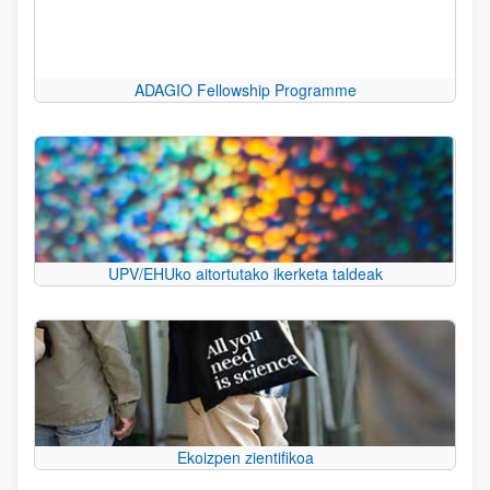
ADAGIO Fellowship Programme
UPV/EHUko aitortutako ikerketa taldeak
Ekoizpen zientifikoa