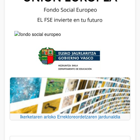
Ikerketaren arloko Errektoreordetzaren jardunaldia