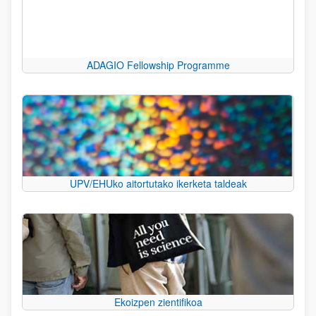
ADAGIO Fellowship Programme
UPV/EHUko aitortutako ikerketa taldeak
Ekoizpen zientifikoa