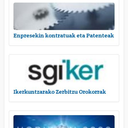
Enpresekin kontratuak eta Patenteak
Ikerkuntzarako Zerbitzu Orokorrak