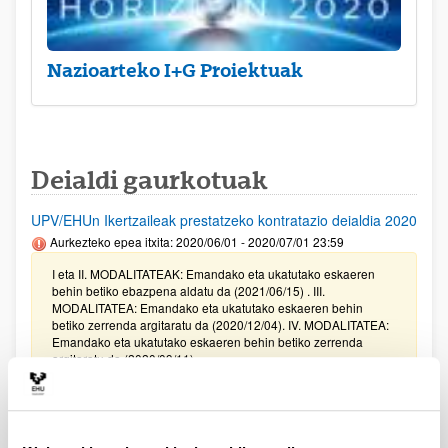
Nazioarteko I+G Proiektuak
Deialdi gaurkotuak
UPV/EHUn Ikertzaileak prestatzeko kontratazio deialdia 2020
Aurkezteko epea itxita: 2020/06/01 - 2020/07/01 23:59
I eta II. MODALITATEAK: Emandako eta ukatutako eskaeren
behin betiko ebazpena aldatu da (2021/06/15) . III.
MODALITATEA: Emandako eta ukatutako eskaeren behin
betiko zerrenda argitaratu da (2020/12/04). IV. MODALITATEA:
Emandako eta ukatutako eskaeren behin betiko zerrenda
argitaratu da (2020/09/11)
Gipuzkoako Zientzia, Teknologia eta Berrikuntza Sarea
bultzatzeko Programaren laguntzak 2021