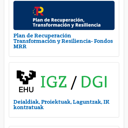
Plan de Recuperación
Transformación y Resiliencia- Fondos
MRR
Deialdiak, Proiektuak, Laguntzak, IK
kontratuak