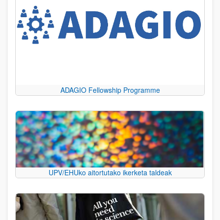
ADAGIO Fellowship Programme
UPV/EHUko aitortutako ikerketa taldeak