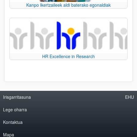
Kanpo Ikertzaileek aldi baterako egonaldiak
HR Excellence in Research
Irisgarritasuna
EHU
Lege oharra
Kontaktua
Mapa