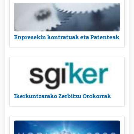
Enpresekin kontratuak eta Patenteak
Ikerkuntzarako Zerbitzu Orokorrak