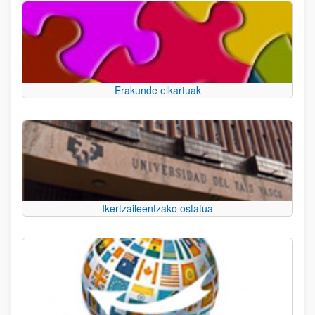
Erakunde elkartuak
Ikertzaileentzako ostatua