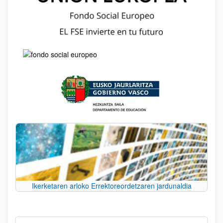
Ikerketaren arloko Errektoreordetzaren jardunaldia