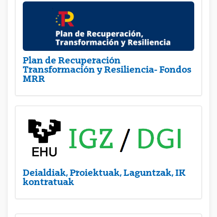
Plan de Recuperación
Transformación y Resiliencia- Fondos
MRR
Deialdiak, Proiektuak, Laguntzak, IK
kontratuak