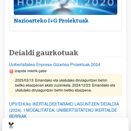
Nazioarteko I+G Proiektuak
Deialdi gaurkotuak
Unibertsitatea-Enpresa-Gizartea Proiektuak 2024
Izapide irekirik gabe
2025/03/13: Emandako eta ukatutako dirulaguntzen behin
betiko ebazpenari akatz zuzenketa. 2024/12/23: Emandako eta
ukatutako dirulaguntzen behin betiko ebazpena.
UPV/EHUko IKERTALDEETARAKO LAGUNTZEN DEIALDIA
(2024). I MODALITATEA. UNIBERTSITATEKO IKERTALDE
BERRIAK
2025/02/20. Emandako eta ukatutako laguntzen behin-betiko
ebazpena.