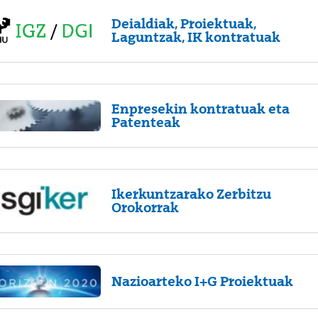
Deialdiak, Proiektuak,
Laguntzak, IK kontratuak
Enpresekin kontratuak eta
Patenteak
Ikerkuntzarako Zerbitzu
Orokorrak
Nazioarteko I+G Proiektuak