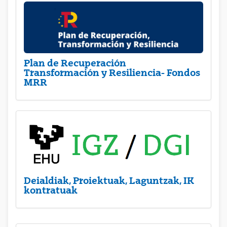
Plan de Recuperación
Transformación y Resiliencia- Fondos
MRR
Deialdiak, Proiektuak, Laguntzak, IK
kontratuak