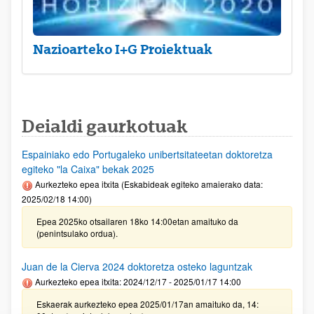
Nazioarteko I+G Proiektuak
Deialdi gaurkotuak
Espainiako edo Portugaleko unibertsitateetan doktoretza
egiteko "la Caixa" bekak 2025
Aurkezteko epea itxita (Eskabideak egiteko amaierako data:
2025/02/18 14:00)
Epea 2025ko otsailaren 18ko 14:00etan amaituko da
(penintsulako ordua).
Juan de la Cierva 2024 doktoretza osteko laguntzak
Aurkezteko epea itxita: 2024/12/17 - 2025/01/17 14:00
Eskaerak aurkezteko epea 2025/01/17an amaituko da, 14: