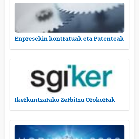
Enpresekin kontratuak eta Patenteak
Ikerkuntzarako Zerbitzu Orokorrak