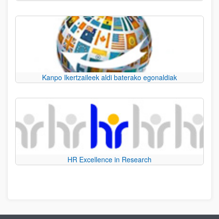
Kanpo Ikertzaileek aldi baterako egonaldiak
HR Excellence in Research