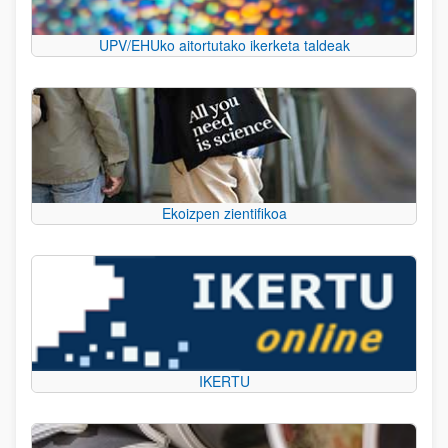
UPV/EHUko aitortutako ikerketa taldeak
Ekoizpen zientifikoa
IKERTU