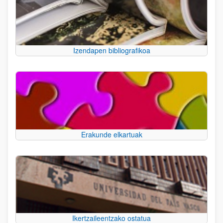
Izendapen bibliografikoa
Erakunde elkartuak
Ikertzaileentzako ostatua