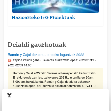
Nazioarteko I+G Proiektuak
Deialdi gaurkotuak
Ramón y Cajal doktoratu ondoko laguntzak 2022
Izapide irekirik gabe (Eskaerak aurkezteko epea: 2023/01/19 -
2023/02/09 14:00)
Ramón y Cajal 2022rako “Interes adierazpenak” Ikerkuntzako
Errektoreordetzan jasotzeko epea 2023ko urtarrilaren 20an,
8:00etan, bukatuko da. Ramón y Cajal deialdira eskaerak
aurkezteko epea, bai ikertzaile eskatzaileentzat bai UPV/EHU
erakundearentzat, 2023ko otsailaren 9an bukatuko da,
14:00etan.
PIFG22/32: “Desarrollo de cápsulas poliméricas para
aplicaciones terapéuticas"