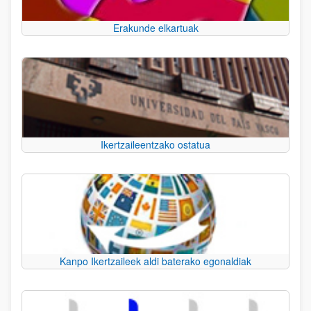
Erakunde elkartuak
Ikertzaileentzako ostatua
Kanpo Ikertzaileek aldi baterako egonaldiak