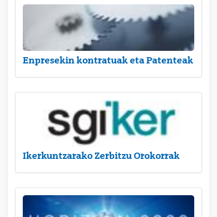
Enpresekin kontratuak eta Patenteak
Ikerkuntzarako Zerbitzu Orokorrak