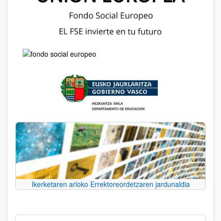
Ikerketaren arloko Errektoreordetzaren jardunaldia