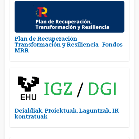
Plan de Recuperación
Transformación y Resiliencia- Fondos
MRR
Deialdiak, Proiektuak, Laguntzak, IK
kontratuak