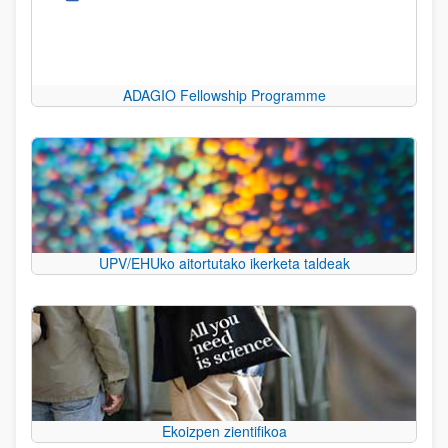
ADAGIO Fellowship Programme
UPV/EHUko aitortutako ikerketa taldeak
Ekoizpen zientifikoa