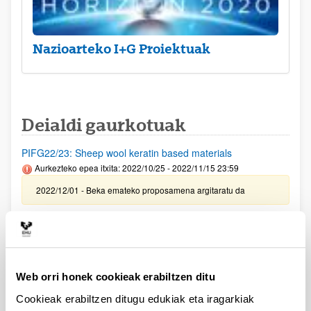
Nazioarteko I+G Proiektuak
Deialdi gaurkotuak
PIFG22/23: Sheep wool keratin based materials
Aurkezteko epea itxita: 2022/10/25 - 2022/11/15 23:59
2022/12/01 - Beka emateko proposamena argitaratu da
PIFG22/25: “Superconducting circuits”
Aurkezteko epea itxita: 2022/10/28 - 2022/11/18 23:59
2022/11/30- Beka emateko proposamena argitaratu da
Web orri honek cookieak erabiltzen ditu
PIFG22/24: “Optical fiber sensors"
Cookieak erabiltzen ditugu edukiak eta iragarkiak
Aurkezteko epea itxita: 2022/10/27 - 2022/11/18 23:59