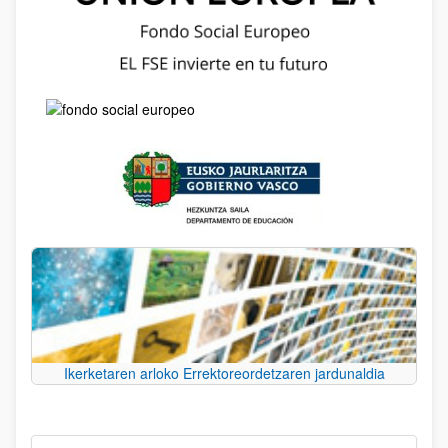
Ikerketaren arloko Errektoreordetzaren jardunaldia