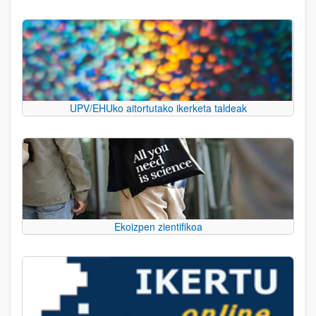
UPV/EHUko aitortutako ikerketa taldeak
Ekoizpen zientifikoa