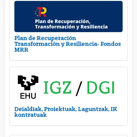
Plan de Recuperación
Transformación y Resiliencia- Fondos
MRR
Deialdiak, Proiektuak, Laguntzak, IK
kontratuak