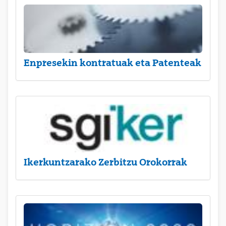
Enpresekin kontratuak eta Patenteak
Ikerkuntzarako Zerbitzu Orokorrak