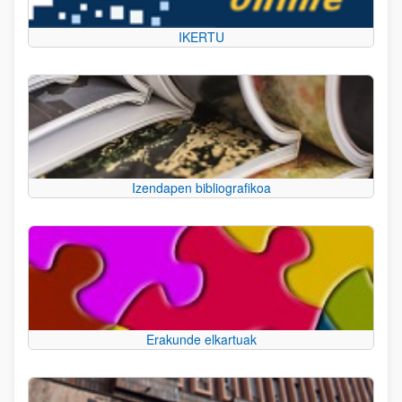
IKERTU
Izendapen bibliografikoa
Erakunde elkartuak