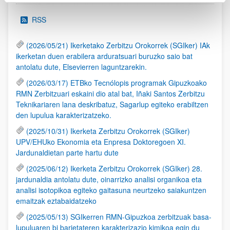
RSS
(2026/05/21) Ikerketako Zerbitzu Orokorrek (SGIker) IAk
ikerketan duen erabilera arduratsuari buruzko saio bat
antolatu dute, Elsevierren laguntzarekin.
(2026/03/17) ETBko Tecnólopis programak Gipuzkoako
RMN Zerbitzuari eskaini dio atal bat, Iñaki Santos Zerbitzu
Teknikariaren lana deskribatuz, Sagarlup egiteko erabiltzen
den lupulua karakterizatzeko.
(2025/10/31) Ikerketa Zerbitzu Orokorrek (SGIker)
UPV/EHUko Ekonomia eta Enpresa Doktoregoen XI.
Jardunaldietan parte hartu dute
(2025/06/12) Ikerketa Zerbitzu Orokorrek (SGIker) 28.
jardunaldia antolatu dute, oinarrizko analisi organikoa eta
analisi isotopikoa egiteko gaitasuna neurtzeko saiakuntzen
emaitzak eztabaidatzeko
(2025/05/13) SGIkerren RMN-Gipuzkoa zerbitzuak basa-
lupuluaren bi barietateren karakterizazio kimikoa egin du