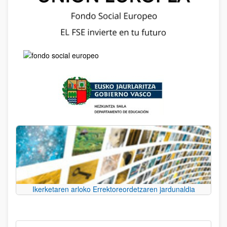
Ikerketaren arloko Errektoreordetzaren jardunaldia