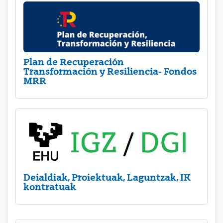
Plan de Recuperación
Transformación y Resiliencia- Fondos
MRR
Deialdiak, Proiektuak, Laguntzak, IK
kontratuak