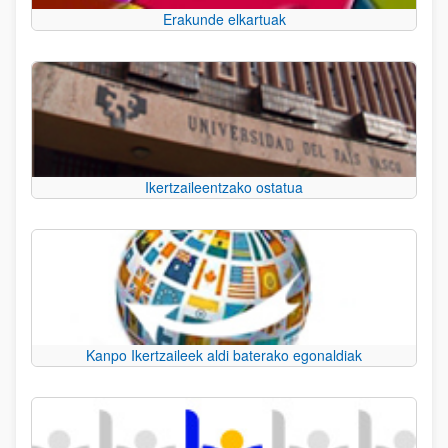
Erakunde elkartuak
Ikertzaileentzako ostatua
Kanpo Ikertzaileek aldi baterako egonaldiak