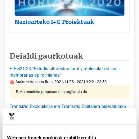
Nazioarteko I+G Proiektuak
Deialdi gaurkotuak
PIFG21/23:”Estudio ultraestructural y molecular de las
membranas epiretinianas“
Aurkezteko epea itxita: 2021/11/26 - 2021/12/21 23:59
Beka emateko proposamena argitaratu da
Trantsizio Ekologikora eta Trantsizio Digitalera bideratutako
proiektu estrategikoetarako laguntzak
Aurkezteko epea itxita: 2021/12/16 - 2022/01/19 14:00
Deialdia argitaratu da. Eskaerak aurkezteko epea
2022/01/19an 14: 00etan amaituko da.
Web orri honek cookieak erabiltzen ditu