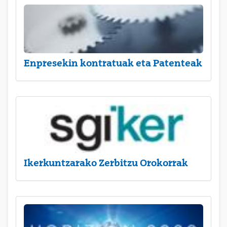
Enpresekin kontratuak eta Patenteak
Ikerkuntzarako Zerbitzu Orokorrak