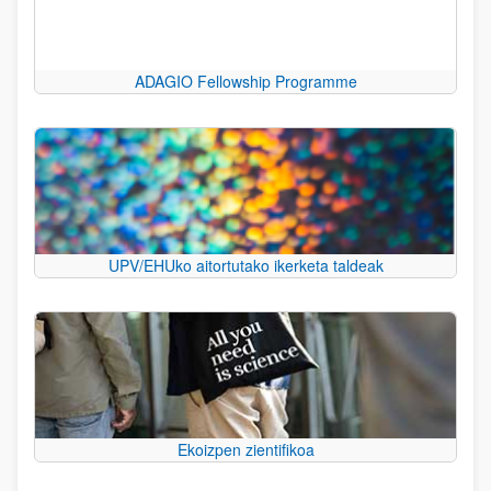
ADAGIO Fellowship Programme
UPV/EHUko aitortutako ikerketa taldeak
Ekoizpen zientifikoa